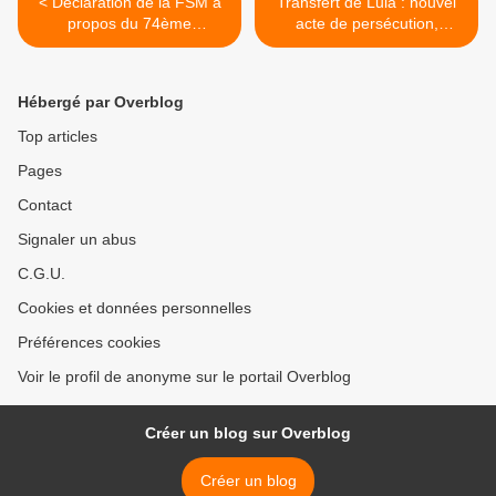
< Déclaration de la FSM à
Transfert de Lula : nouvel
propos du 74ème
acte de persécution,
anniversaire des
dénonce le Parti des
bombardements atomiques
travailleurs >
Hébergé par Overblog
Top articles
Pages
Contact
Signaler un abus
C.G.U.
Cookies et données personnelles
Préférences cookies
Voir le profil de anonyme sur le portail Overblog
Créer un blog sur Overblog
Créer un blog