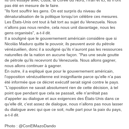
Ils ont essayé avec Cuba, la Corée du Nord, l'Iran et ici, ils n'ont
pas été en mesure de le faire.
"Ils font souffrir les gens. On est surpris du niveau de
dénaturalisation de la politique lorsqu'on célèbre ces mesures.
Les États-Unis ont tout à fait tort au sujet du Venezuela. Nous
n'allons pas nous rendre, cela nous unit davantage, nous les
gens organisés", a-t-il dit.
Il a souligné que le gouvernement américain considère que si
Nicolás Maduro quitte le pouvoir, ils peuvent avoir du pétrole
vénézuélien, donc il a souligné qu'ils n'auront pas les ressources
naturelles de la nation en aucune façon. "Pas une seule goutte
de pétrole qu'ils recevront du Venezuela. Nous allons gagner,
nous allons continuer à gagner.
En outre, il a expliqué que pour le gouvernement américain,
l'opposition vénézuélienne est insignifiante parce qu'elle n'a pas
été informée que ce décret exécutif serait signé contre le pays.
"L'opposition ne savait absolument rien de cette décision, à tel
point que pendant que cela se passait, elle n'arrêtait pas
d'appeler au dialogue et aux exigences des États-Unis dans ce
qu'elle dit, c'est assez de dialogue, nous n'allons pas nous lasser
du dialogue avec qui que ce soit, nulle part pour la paix du pays,
a-t-il dit.
Photo : @ConElMazoDando