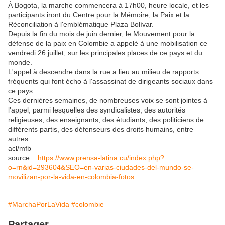
À Bogota, la marche commencera à 17h00, heure locale, et les
participants iront du Centre pour la Mémoire, la Paix et la
Réconciliation à l'emblématique Plaza Bolívar.
Depuis la fin du mois de juin dernier, le Mouvement pour la
défense de la paix en Colombie a appelé à une mobilisation ce
vendredi 26 juillet, sur les principales places de ce pays et du
monde.
L'appel à descendre dans la rue a lieu au milieu de rapports
fréquents qui font écho à l'assassinat de dirigeants sociaux dans
ce pays.
Ces dernières semaines, de nombreuses voix se sont jointes à
l'appel, parmi lesquelles des syndicalistes, des autorités
religieuses, des enseignants, des étudiants, des politiciens de
différents partis, des défenseurs des droits humains, entre
autres.
acl/mfb
source :
https://www.prensa-latina.cu/index.php?
o=rn&id=293604&SEO=en-varias-ciudades-del-mundo-se-
movilizan-por-la-vida-en-colombia-fotos
#MarchaPorLaVida
#colombie
Partager