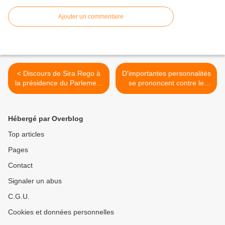
Ajouter un commentaire
< Discours de Sira Rego à
D'importantes personnalités
la présidence du Parlement
se prononcent contre le
européen
blocus sur les ondes de
Radio Havane Cuba >
Hébergé par Overblog
Top articles
Pages
Contact
Signaler un abus
C.G.U.
Cookies et données personnelles