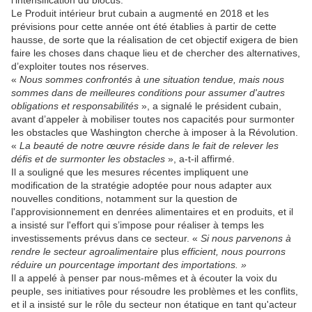
l'intensification du blocus.
Le Produit intérieur brut cubain a augmenté en 2018 et les
prévisions pour cette année ont été établies à partir de cette
hausse, de sorte que la réalisation de cet objectif exigera de bien
faire les choses dans chaque lieu et de chercher des alternatives,
d’exploiter toutes nos réserves.
«
Nous sommes confrontés à une situation tendue, mais nous
sommes dans de meilleures conditions pour assumer d'autres
obligations et responsabilités
», a signalé le président cubain,
avant d’appeler à mobiliser toutes nos capacités pour surmonter
les obstacles que Washington cherche à imposer à la Révolution.
«
La beauté de notre œuvre réside dans le fait de relever les
défis et de surmonter les obstacles
», a-t-il affirmé.
Il a souligné que les mesures récentes impliquent une
modification de la stratégie adoptée pour nous adapter aux
nouvelles conditions, notamment sur la question de
l'approvisionnement en denrées alimentaires et en produits, et il
a insisté sur l'effort qui s’impose pour réaliser à temps les
investissements prévus dans ce secteur. «
Si nous parvenons à
rendre le secteur agroalimentaire
plus
efficient, nous pourrons
réduire un pourcentage important des importations. »
Il a appelé à penser par nous-mêmes et à écouter la voix du
peuple, ses initiatives pour résoudre les problèmes et les conflits,
et il a insisté sur le rôle du secteur non étatique en tant qu'acteur