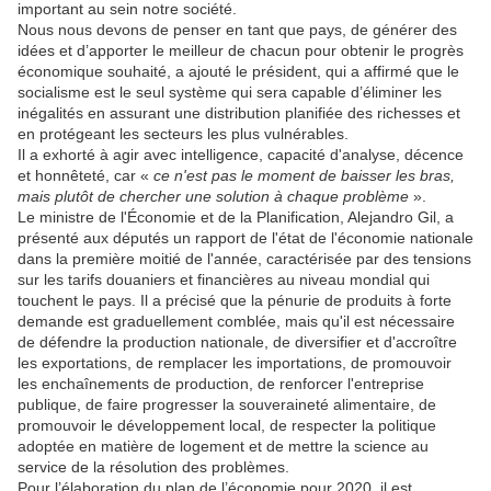
important au sein notre société.
Nous nous devons de penser en tant que pays, de générer des
idées et d’apporter le meilleur de chacun pour obtenir le progrès
économique souhaité, a ajouté le président, qui a affirmé que le
socialisme est le seul système qui sera capable d’éliminer les
inégalités en assurant une distribution planifiée des richesses et
en protégeant les secteurs les plus vulnérables.
Il a exhorté à agir avec intelligence, capacité d'analyse, décence
et honnêteté, car «
ce n'est pas le moment de baisser les bras,
mais plutôt de chercher une solution à chaque problème
».
Le ministre de l'Économie et de la Planification, Alejandro Gil, a
présenté aux députés un rapport de l'état de l'économie nationale
dans la première moitié de l'année, caractérisée par des tensions
sur les tarifs douaniers et financières au niveau mondial qui
touchent le pays. Il a précisé que la pénurie de produits à forte
demande est graduellement comblée, mais qu'il est nécessaire
de défendre la production nationale, de diversifier et d'accroître
les exportations, de remplacer les importations, de promouvoir
les enchaînements de production, de renforcer l'entreprise
publique, de faire progresser la souveraineté alimentaire, de
promouvoir le développement local, de respecter la politique
adoptée en matière de logement et de mettre la science au
service de la résolution des problèmes.
Pour l’élaboration du plan de l’économie pour 2020, il est