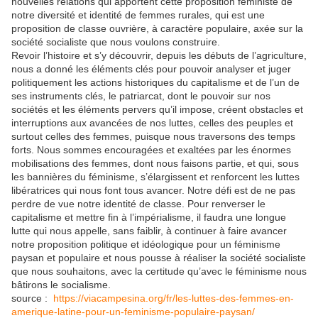
nouvelles relations qui apportent cette proposition féministe de
notre diversité et identité de femmes rurales, qui est une
proposition de classe ouvrière, à caractère populaire, axée sur la
société socialiste que nous voulons construire.
Revoir l’histoire et s’y découvrir, depuis les débuts de l’agriculture,
nous a donné les éléments clés pour pouvoir analyser et juger
politiquement les actions historiques du capitalisme et de l’un de
ses instruments clés, le patriarcat, dont le pouvoir sur nos
sociétés et les éléments pervers qu’il impose, créent obstacles et
interruptions aux avancées de nos luttes, celles des peuples et
surtout celles des femmes, puisque nous traversons des temps
forts. Nous sommes encouragées et exaltées par les énormes
mobilisations des femmes, dont nous faisons partie, et qui, sous
les bannières du féminisme, s’élargissent et renforcent les luttes
libératrices qui nous font tous avancer. Notre défi est de ne pas
perdre de vue notre identité de classe. Pour renverser le
capitalisme et mettre fin à l’impérialisme, il faudra une longue
lutte qui nous appelle, sans faiblir, à continuer à faire avancer
notre proposition politique et idéologique pour un féminisme
paysan et populaire et nous pousse à réaliser la société socialiste
que nous souhaitons, avec la certitude qu’avec le féminisme nous
bâtirons le socialisme.
source :
https://viacampesina.org/fr/les-luttes-des-femmes-en-
amerique-latine-pour-un-feminisme-populaire-paysan/