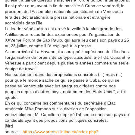
qu'elle traitait de questions inscrites à l'ordre du jour international.
Il est prévu que, avant la fin de sa visite à Cuba ce vendredi, le
président de l'Assemblée nationale constituante du Venezuela
fera des déclarations à la presse nationale et étrangère
accrédités dans l'île.
Le leader vénézuélien est arrivé la veille à la plus grande des
Antilles pour recueillir des expériences pour l'organisation du
XXVème Forum de Sao Paulo, qui aura lieu dans son pays du 25
au 28 juillet, comme il l'a expliqué à la presse.
A son arrivée à La Havane, il a souligné l'expérience de l'île dans
l'organisation de forums de ce type, auxquels, a-t-il dit, Cuba et le
Venezuela participent depuis plusieurs années comme une seule
équipe de travail.
Non seulement dans des propositions concrètes (...) mais (...)
pour que le monde sache ce qui se passe à Cuba, ce qui se
passe au Venezuela avec les attaques dirigées contre nos
peuples depuis d'autres pays, notamment les États-Unis ", a-t-il
ajouté.
En ce qui concerne les commentaires du secrétaire d'État
américain Mike Pompeo sur la division de l'opposition
vénézuélienne, M. Cabello a déploré l'absence dans son pays de
candidats ayant des propositions politiques concrètes.
jf/lrd
source :
https://www.prensa-latina.cu/index.php?