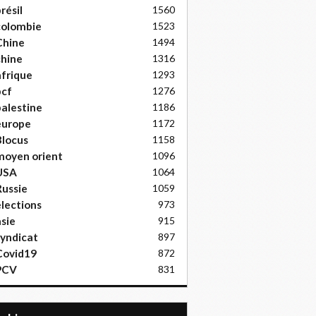
résil
1560
colombie
1523
Chine
1494
hine
1316
frique
1293
pcf
1276
alestine
1186
europe
1172
locus
1158
moyen orient
1096
USA
1064
ussie
1059
lections
973
sie
915
yndicat
897
Covid19
872
PCV
831