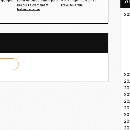
 appliquer
Les États-Unis prennent parti
María Crispín, poursuit sa
pour le gouvernement
grève de la faim
bolivien en crise
20
cipe au congrès de l’UD CGT 13 à Marseille
n avant sur Twitter en faveur de l'avortement légal en Argentine
20
20
20
20
20
20
20
20
20