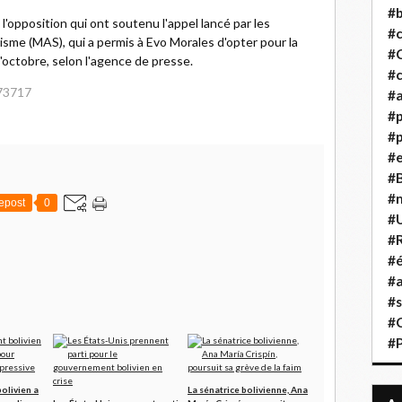
#b
l'opposition qui ont soutenu l'appel lancé par les
#
isme (MAS), qui a permis à Evo Morales d'opter pour la
#
'octobre, selon l'agence de presse.
#c
473717
#a
#
#p
#
#B
#
epost
0
#
#R
#é
#a
#s
#
#
olivien a
La sénatrice bolivienne, Ana