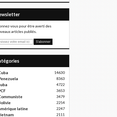
Newsletter
nnez-vous pour être averti des
veaux articles publiés.
Catégories
Cuba
14630
Venezuela
8363
cuba
4722
PCF
3653
Communiste
3479
olivie
2254
mérique latine
2247
vietnam
2111