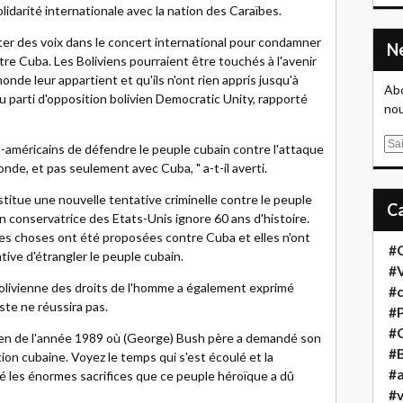
solidarité internationale avec la nation des Caraïbes.
jouter des voix dans le concert international pour condamner
re Cuba. Les Boliviens pourraient être touchés à l'avenir
onde leur appartient et qu'ils n'ont rien appris jusqu'à
Abo
du parti d'opposition bolivien Democratic Unity, rapporté
nou
E
no-américains de défendre le peuple cubain contre l'attaque
m
monde, et pas seulement avec Cuba, " a-t-il averti.
a
titue une nouvelle tentative criminelle contre le peuple
i
n conservatrice des Etats-Unis ignore 60 ans d'histoire.
l
es choses ont été proposées contre Cuba et elles n'ont
#
tive d'étrangler le peuple cubain.
#
bolivienne des droits de l'homme a également exprimé
#
iste ne réussira pas.
#
#
bien de l'année 1989 où (George) Bush père a demandé son
#B
tion cubaine. Voyez le temps qui s'est écoulé et la
#a
é les énormes sacrifices que ce peuple héroïque a dû
#