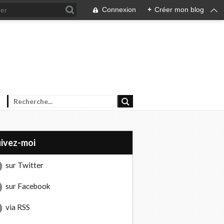
Connexion
+
Créer mon blog
uivez-moi
sur Twitter
sur Facebook
via RSS