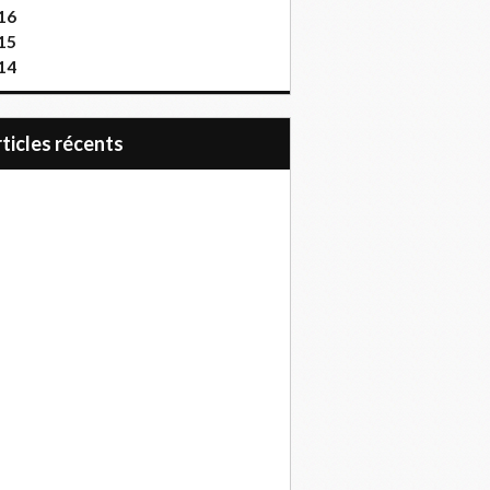
16
15
14
articles récents