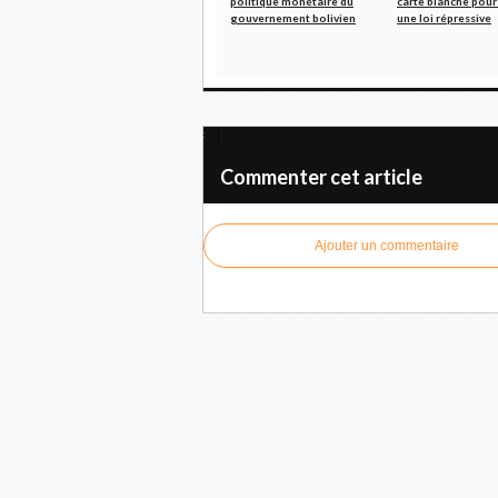
politique monétaire du
carte blanche pour
gouvernement bolivien
une loi répressive
France: le secrétaire général de la FSM parti
Grand pas e
Commenter cet article
Ajouter un commentaire