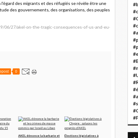
à l'égard des migrants et des réfugiés se révèle être une
#b
titude des gouvernements, des organisations, des peuples
#
#
#c
19/06/27/akel-on-the-tragic-consequences-of-us-and-eu-
#a
#
#p
#
#B
#
epost
0
#
#R
#é
#a
#s
#
#
AKEL dénonce la barbarie et
Élections législatives à