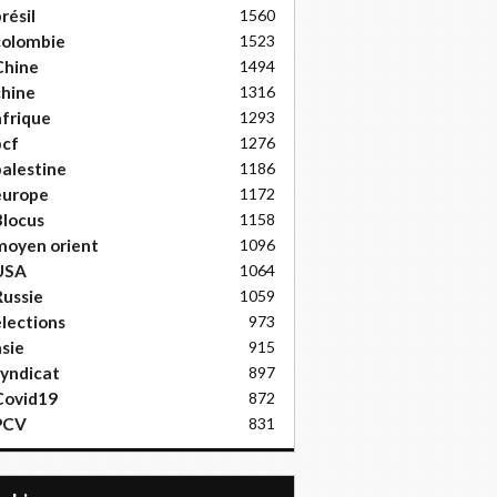
résil
1560
colombie
1523
Chine
1494
hine
1316
frique
1293
pcf
1276
alestine
1186
europe
1172
locus
1158
moyen orient
1096
USA
1064
ussie
1059
lections
973
sie
915
yndicat
897
Covid19
872
PCV
831