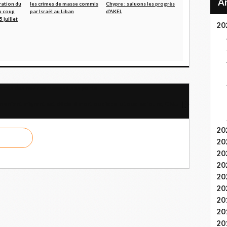
ation du
les crimes de masse commis
Chypre : saluons les progrès
u coup
par Israël au Liban
d’AKEL
5 juillet
20
ccès des navires russes à ses ports
n enfant migrant est déclaré mort ou disparu tous les jours, ONU
20
20
20
20
20
20
20
20
20