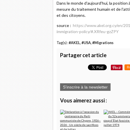
Dans le monde d'aujourd'hui, la position 
mesure du traitement humain et de l'at
et des citoyens.
source :
https://www.akel.org.cy/en/20
immigration-policy/#.XRfeu-gzZPY
Tag(s) :
#AKEL
,
#USA
,
#Migrations
Partager cet article
R
S'inscrire à la newsletter
Vous aimerez aussi :