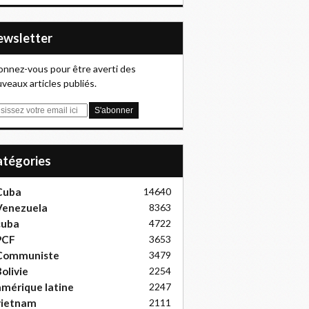
Newsletter
nnez-vous pour être averti des
veaux articles publiés.
Catégories
Cuba
14640
Venezuela
8363
cuba
4722
PCF
3653
Communiste
3479
olivie
2254
mérique latine
2247
vietnam
2111