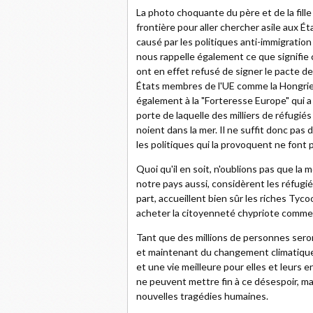
La photo choquante du père et de la fille
frontière pour aller chercher asile aux É
causé par les politiques anti-immigrati
nous rappelle également ce que signifie
ont en effet refusé de signer le pacte de
États membres de l'UE comme la Hongrie, l
également à la "Forteresse Europe" qui a 
porte de laquelle des milliers de réfugi
noient dans la mer. Il ne suffit donc pas 
les politiques qui la provoquent ne font p
Quoi qu'il en soit, n'oublions pas que la
notre pays aussi, considèrent les réfugié
part, accueillent bien sûr les riches Ty
acheter la citoyenneté chypriote comme 
Tant que des millions de personnes seront
et maintenant du changement climatique,
et une vie meilleure pour elles et leurs e
ne peuvent mettre fin à ce désespoir, mai
nouvelles tragédies humaines.