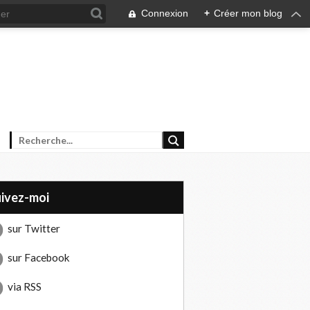
Connexion
+
Créer mon blog
uivez-moi
sur Twitter
sur Facebook
via RSS