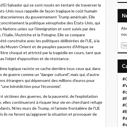
 d'El Salvador qui se sont noyés en tentant de traverser la
tats-Unis nous rappelle de façon tragique le coût humain
on draconiennes du gouvernement Trump américain. Elle
 concrètement la politique xénophobe des États-Unis, qui
Abo
s Nations unies sur l'immigration et sont suivis par des
nou
'Italie, l'Autriche et la Pologne. Elle se compare
été construite avec les politiques délibérées de l'UE, à la
E
és du Moyen-Orient et de peuples pauvres d'Afrique se
m
d'être choqué et attristé par la tragédie en cours, tant que
a
as l'objet d'opposition et de résistance.
i
 même logique raciste se cache derrière tous ceux qui, dans
l
s de guerre comme un "danger culturel", mais qui, d'autre
#
coons étrangers qui dépensent des millions d'euros pour
#
"une bénédiction pour l'économie".
#
 victimes des guerres, de la pauvreté, de l'exploitation
#
 elles continueront à risquer leur vie en cherchant refuge
#
nfants. Ni les murs de Trump, ni l'armée frontalière de l'UE
#B
s ils ne feront qu'aggraver la situation et provoquer de
#a
#