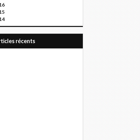
16
15
14
articles récents