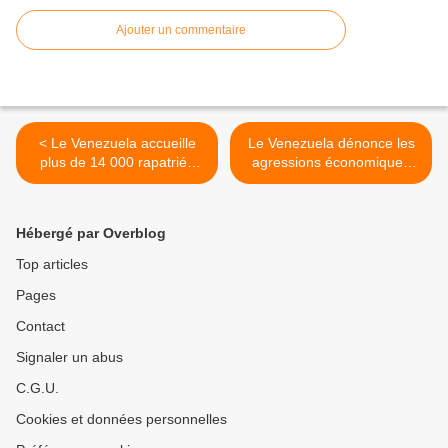
Ajouter un commentaire
< Le Venezuela accueille
Le Venezuela dénonce les
plus de 14 000 rapatriés
agressions économiques
avec le Plan Vuelta a Patria
américaines lors du conseil
politique de l'ALBA >
Hébergé par Overblog
Top articles
Pages
Contact
Signaler un abus
C.G.U.
Cookies et données personnelles