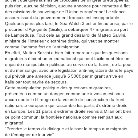
suivent quelques larmes de crocodiles de dirigeants européens,
puis rien, aucune décision, aucune annonce pour remettre à flot
des missions de sauvetage de l’Union européenne! Le silence
assourdissant du gouvernement français est insupportable.
Quelques jours plus tard, le Sea Watch 3 est enfin autorisé, par le
procureur d’Agrigente (Sicile), à débarquer 47 migrants au port
de Lampedusa. Tout cela au grand désarroi de Matteo Salvini,
ministre de l’Intérieur d’extrême droite, qui veut se montrer
comme l’homme fort de l’antimigration.
En effet, Matteo Salvini a bien fait remarquer que les questions
migratoires étaient un enjeu national qui peut facilement être un
enjeu de manipulation politique au service de la haine, de la peur
et du mensonge, avec une législation anti-migratoire dans le pays
qui prévoit une amende jusqu’à 5 500€ par migrant arrivé en
Italie par tout navire de secours.
Cette manipulation politique des questions migratoires,
présentées comme un danger, comme une invasion est sans
aucun doute le fil rouge de la volonté de construction du front
nationaliste européen qui rassemble les partis d’extrême droite
en Europe. Les 11 partis d’extrême droite réunis à Milan ont bien
ce point commun: la frontière nationale comme rempart aux
migrants!
“Prendre le temps du dialogue et laisser le temps aux migrants
de témoigner de leur vie“