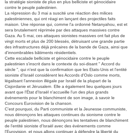
la stratégie sioniste de plus en plus belliciste et génocidaire
contre le peuple palestinien.
La répression du 3 mai a suscité une réaction des milices
palestiniennes, qui ont réagi en lançant des projectiles faits
maison. Une réponse qui, comme l'a ordonné Netanyahou, est et
sera brutalement réprimée par des attaques massives contre
Gaza. Au 5 mai, ces attaques sionistes massives ont fait plus de
vingt morts et plus de 200 blessés, détruisant une grande partie
des infrastructures déjà précaires de la bande de Gaza, ainsi que
d'innombrables bâtiments résidentiels.
Cette escalade belliciste et génocidaire contre le peuple
palestinien s'inscrit dans le contexte du soi-disant " Accord du
siècle ", qui n'est que la confirmation que les Etats-Unis et l'entité
sioniste d'Israël considèrent les Accords d'Oslo comme morts,
légalisant l'annexion illégale par Israël de la plupart de la
Cisjordanie et Jérusalem. Elle a également lieu quelques jours
avant que l'État d'Israël n'accueille l'un des plus grands
événements pour le blanchiment de son image, à savoir le
Concours Eurovision de la chanson.
C'est pourquoi, du Parti communiste et la Jeunesse communiste,
nous dénonçons les attaques continues du sionisme contre le
peuple palestinien, nous dénonçons les tentatives de blanchiment
de l'entité sioniste d'Israël avec des événements comme
l'Eurovision, et nous allons continuer à défendre la liberté du