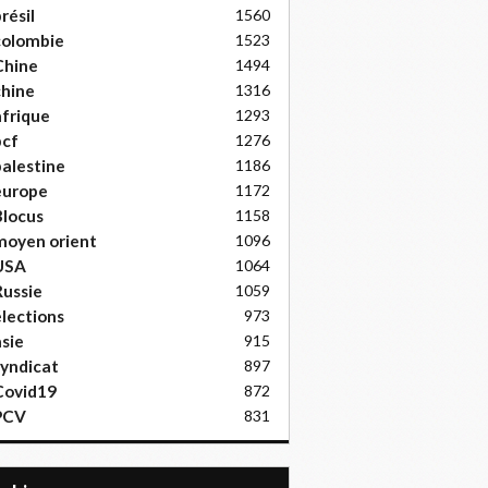
résil
1560
colombie
1523
Chine
1494
hine
1316
frique
1293
pcf
1276
alestine
1186
europe
1172
locus
1158
moyen orient
1096
USA
1064
ussie
1059
lections
973
sie
915
yndicat
897
Covid19
872
PCV
831