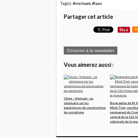
Tag(s) :
#vietnam
,
#laos
Partager cet article
R
S'inscrire à la newsletter
Vous aimerez aussi :
Chine - Vietnam : un
séminaire sur les
Biographie de M. 
expériences de construction
Minh Triet, secréta
du socialisme
permanent du Com
central de la 13e 
nationale de la jeu