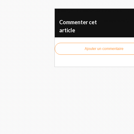
Wang Yi: la pression des États-Unis sur Huaw
Les pays non aligné
Commenter cet
article
Ajouter un commentaire