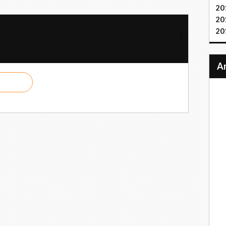
20
ei relève de l'« intimidation économique »
20
20
s rejettent le colonialisme depuis l'Assemblée générale de l'ONU