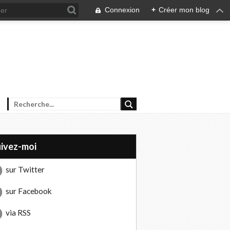
Connexion
+
Créer mon blog
uivez-moi
sur Twitter
sur Facebook
via RSS