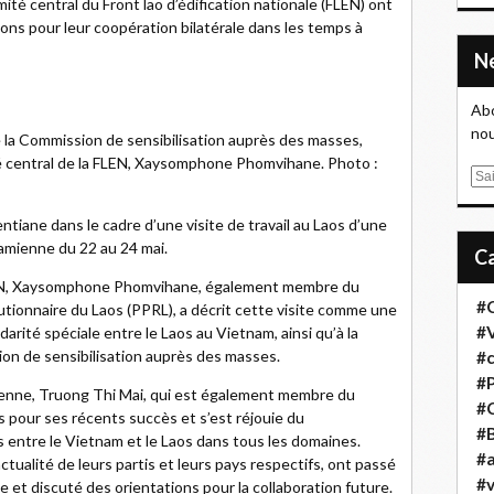
é central du Front lao d’édification nationale (FLEN) ont
tions pour leur coopération bilatérale dans les temps à
Abo
nou
e la Commission de sensibilisation auprès des masses,
é central de la FLEN, Xaysomphone Phomvihane. Photo :
E
m
a
entiane dans le cadre d’une visite de travail au Laos d’une
i
amienne du 22 au 24 mai.
l
FLEN, Xaysomphone Phomvihane, également membre du
#
lutionnaire du Laos (PPRL), a décrit cette visite comme une
#
idarité spéciale entre le Laos au Vietnam, ainsi qu’à la
ion de sensibilisation auprès des masses.
#
#
ienne, Truong Thi Mai, qui est également membre du
#
os pour ses récents succès et s’est réjouie du
#B
 entre le Vietnam et le Laos dans tous les domaines.
#a
ctualité de leurs partis et leurs pays respectifs, ont passé
#
e et discuté des orientations pour la collaboration future.