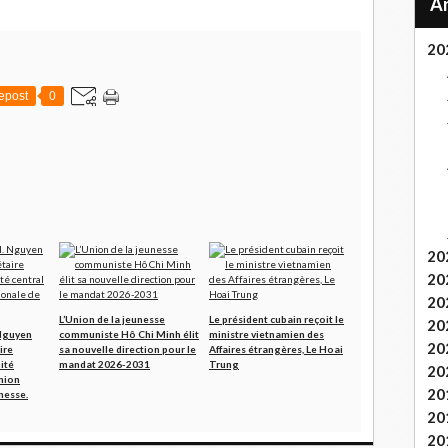
20
epost
0
20
20
20
L’Union de la jeunesse
Le président cubain reçoit le
20
Nguyen
communiste Hô Chi Minh élit
ministre vietnamien des
20
ire
sa nouvelle direction pour le
Affaires étrangères, Le Hoai
ité
mandat 2026-2031
Trung
20
Union
20
nesse.
20
20