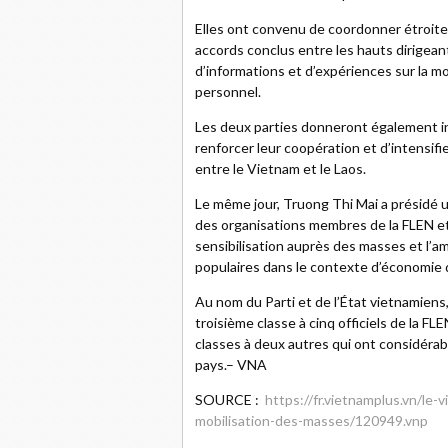
Elles ont convenu de coordonner étroite
accords conclus entre les hauts dirigean
d’informations et d’expériences sur la m
personnel.
Les deux parties donneront également in
renforcer leur coopération et d’intensifie
entre le Vietnam et le Laos.
Le même jour, Truong Thi Mai a présidé un
des organisations membres de la FLEN et
sensibilisation auprès des masses et l’am
populaires dans le contexte d’économie d
Au nom du Parti et de l’État vietnamien
troisième classe à cinq officiels de la F
classes à deux autres qui ont considérabl
pays.– VNA
SOURCE :
https://fr.vietnamplus.vn/le-
mobilisation-des-masses/120949.vnp