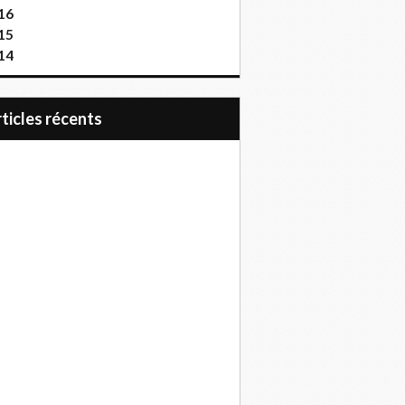
16
15
14
articles récents