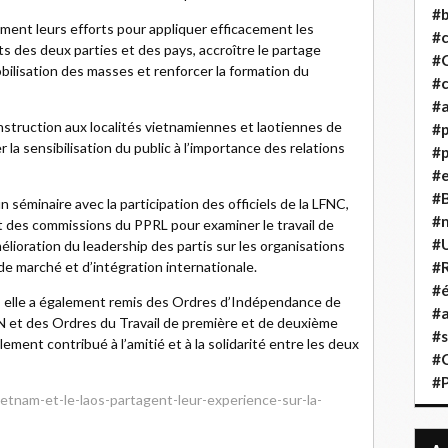
#b
ment leurs efforts pour appliquer efficacement les
#
ts des deux parties et des pays, accroître le partage
#
obilisation des masses et renforcer la formation du
#c
#a
struction aux localités vietnamiennes et laotiennes de
#
r la sensibilisation du public à l’importance des relations
#p
#
#B
 séminaire avec la participation des officiels de la LFNC,
#
 des commissions du PPRL pour examiner le travail de
#
élioration du leadership des partis sur les organisations
e marché et d’intégration internationale.
#R
#é
s, elle a également remis des Ordres d’Indépendance de
#a
LEN et des Ordres du Travail de première et de deuxième
#s
ement contribué à l’amitié et à la solidarité entre les deux
#
#
vietnam-et-le-laos-partagent-leur-experience-sur-la-