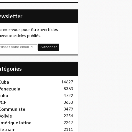
Newsletter
nnez-vous pour être averti des
veaux articles publiés.
Catégories
Cuba
14627
Venezuela
8363
cuba
4722
PCF
3653
Communiste
3479
olivie
2254
mérique latine
2247
vietnam
2111