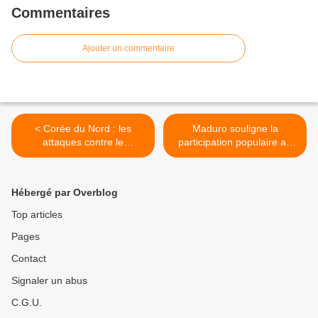
Commentaires
Ajouter un commentaire
< Corée du Nord : les
Maduro souligne la
attaques contre le
participation populaire au
Venezuela constituent une
dialogue pour la rectification
violation flagrante du droit
>
international
Hébergé par Overblog
Top articles
Pages
Contact
Signaler un abus
C.G.U.