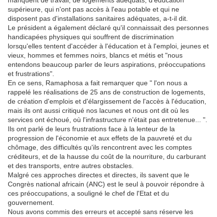
manquent de travail, de logements adéquats, d'éducation
supérieure, qui n'ont pas accès à l'eau potable et qui ne
disposent pas d'installations sanitaires adéquates, a-t-il dit.
Le président a également déclaré qu'il connaissait des personnes
handicapées physiques qui souffrent de discrimination
lorsqu'elles tentent d'accéder à l'éducation et à l'emploi, jeunes et
vieux, hommes et femmes noirs, blancs et métis et "nous
entendons beaucoup parler de leurs aspirations, préoccupations
et frustrations".
En ce sens, Ramaphosa a fait remarquer que " l'on nous a
rappelé les réalisations de 25 ans de construction de logements,
de création d'emplois et d'élargissement de l'accès à l'éducation,
mais ils ont aussi critiqué nos lacunes et nous ont dit où les
services ont échoué, où l'infrastructure n'était pas entretenue... ".
Ils ont parlé de leurs frustrations face à la lenteur de la
progression de l'économie et aux effets de la pauvreté et du
chômage, des difficultés qu'ils rencontrent avec les comptes
créditeurs, et de la hausse du coût de la nourriture, du carburant
et des transports, entre autres obstacles.
Malgré ces approches directes et directes, ils savent que le
Congrès national africain (ANC) est le seul à pouvoir répondre à
ces préoccupations, a souligné le chef de l'Etat et du
gouvernement.
Nous avons commis des erreurs et accepté sans réserve les