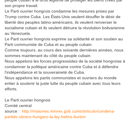
peuple cubain a le droit légitime de protéger les biens créés par
son propre travail.
Le Parti ouvrier hongrois condamne les mesures prises par
Trump contre Cuba. Les États-Unis veulent étouffer le désir de
liberté des peuples latino-américains, ils veulent renverser le
socialisme cubain et ils veulent détruire la révolution bolivarienne
au Venezuela.
Le Parti ouvrier hongrois exprime sa solidarité et son soutien au
Parti communiste de Cuba et au peuple cubain.
Comme toujours, au cours des soixante dernières années, nous
sommes maintenant du côté du peuple cubain.
Nous appelons les forces progressistes de la société hongroise à
condamner la politique américaine contre Cuba et à défendre
l'indépendance et la souveraineté de Cuba.
Nous appelons les partis communistes et ouvriers du monde
entier à soutenir la juste lutte du peuple cubain avec tous leurs
efforts.
Le Parti ouvrier hongrois
Comité central
source :
http://misiones.minrex.gob.cu/es/articulo/condena-
partido-obrero-hungaro-la-ley-helms-burton