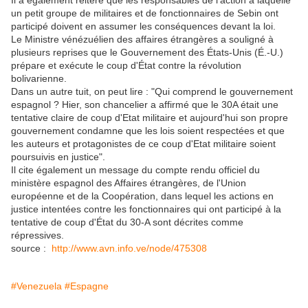
Il a également réitéré que les responsables de l'action à laquelle
un petit groupe de militaires et de fonctionnaires de Sebin ont
participé doivent en assumer les conséquences devant la loi.
Le Ministre vénézuélien des affaires étrangères a souligné à
plusieurs reprises que le Gouvernement des États-Unis (É.-U.)
prépare et exécute le coup d'État contre la révolution
bolivarienne.
Dans un autre tuit, on peut lire : "Qui comprend le gouvernement
espagnol ? Hier, son chancelier a affirmé que le 30A était une
tentative claire de coup d'Etat militaire et aujourd'hui son propre
gouvernement condamne que les lois soient respectées et que
les auteurs et protagonistes de ce coup d'Etat militaire soient
poursuivis en justice".
Il cite également un message du compte rendu officiel du
ministère espagnol des Affaires étrangères, de l'Union
européenne et de la Coopération, dans lequel les actions en
justice intentées contre les fonctionnaires qui ont participé à la
tentative de coup d'État du 30-A sont décrites comme
répressives.
source :
http://www.avn.info.ve/node/475308
#Venezuela
#Espagne