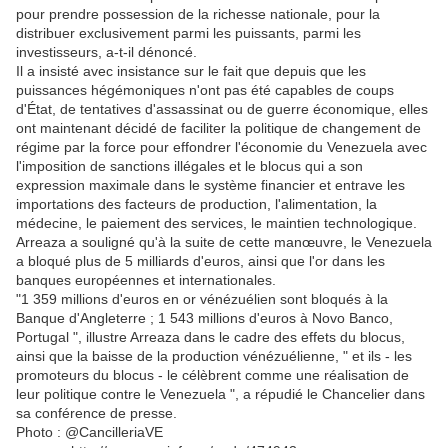
pour prendre possession de la richesse nationale, pour la
distribuer exclusivement parmi les puissants, parmi les
investisseurs, a-t-il dénoncé.
Il a insisté avec insistance sur le fait que depuis que les
puissances hégémoniques n'ont pas été capables de coups
d'État, de tentatives d'assassinat ou de guerre économique, elles
ont maintenant décidé de faciliter la politique de changement de
régime par la force pour effondrer l'économie du Venezuela avec
l'imposition de sanctions illégales et le blocus qui a son
expression maximale dans le système financier et entrave les
importations des facteurs de production, l'alimentation, la
médecine, le paiement des services, le maintien technologique.
Arreaza a souligné qu'à la suite de cette manœuvre, le Venezuela
a bloqué plus de 5 milliards d'euros, ainsi que l'or dans les
banques européennes et internationales.
"1 359 millions d'euros en or vénézuélien sont bloqués à la
Banque d'Angleterre ; 1 543 millions d'euros à Novo Banco,
Portugal ", illustre Arreaza dans le cadre des effets du blocus,
ainsi que la baisse de la production vénézuélienne, " et ils - les
promoteurs du blocus - le célèbrent comme une réalisation de
leur politique contre le Venezuela ", a répudié le Chancelier dans
sa conférence de presse.
Photo : @CancilleriaVE