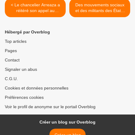
< Le chancelier Arreaza a
Des mouvements sociaux
réitéré son appel au
et des militants des États-
dialogue avec le
Unis et du Canada
gouvernement américain et
expriment leur soutien au
l'opposition.
peuple et au gouvernement
Hébergé par Overblog
vénézuéliens. >
Top articles
Pages
Contact
Signaler un abus
C.G.U.
Cookies et données personnelles
Préférences cookies
Voir le profil de anonyme sur le portail Overblog
Créer un blog sur Overblog