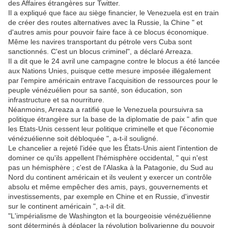
des Affaires étrangères sur Twitter.
Il a expliqué que face au siège financier, le Venezuela est en train
de créer des routes alternatives avec la Russie, la Chine " et
d'autres amis pour pouvoir faire face à ce blocus économique.
Même les navires transportant du pétrole vers Cuba sont
sanctionnés. C'est un blocus criminel", a déclaré Arreaza.
Il a dit que le 24 avril une campagne contre le blocus a été lancée
aux Nations Unies, puisque cette mesure imposée illégalement
par l'empire américain entrave l'acquisition de ressources pour le
peuple vénézuélien pour sa santé, son éducation, son
infrastructure et sa nourriture.
Néanmoins, Arreaza a ratifié que le Venezuela poursuivra sa
politique étrangère sur la base de la diplomatie de paix " afin que
les Etats-Unis cessent leur politique criminelle et que l'économie
vénézuélienne soit débloquée ", a-t-il souligné.
Le chancelier a rejeté l'idée que les États-Unis aient l'intention de
dominer ce qu'ils appellent l'hémisphère occidental, " qui n'est
pas un hémisphère ; c'est de l'Alaska à la Patagonie, du Sud au
Nord du continent américain et ils veulent y exercer un contrôle
absolu et même empêcher des amis, pays, gouvernements et
investissements, par exemple en Chine et en Russie, d'investir
sur le continent américain ", a-t-il dit.
"L'impérialisme de Washington et la bourgeoisie vénézuélienne
sont déterminés à déplacer la révolution bolivarienne du pouvoir