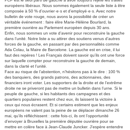
PCF est le seul parti de gauche à avoir toujours rejeté les traités
européens libéraux. Nous sommes également la seule liste à être
composée à 50 % d’ouvrier·e·s et d’employé·e·s. Avec notre
bulletin de vote rouge, nous avons la possibilité de créer un
véritable événement : faire élire Marie-Hélène Bourlard, la
première ouvrière au Parlement européen depuis 30 ans.
Enfin, nous sommes un vote d’avenir pour reconstruire la gauche
dans l’unité. Notre liste a su attirer des soutiens venus d’autres
forces de la gauche, en passant par des personnalités comme
Ada Colau, la Maire de Barcelone. La gauche est en crise, il lui
faut des repères ! Les Français doivent savoir qu’ils ont une force
sur laquelle compter pour reconstruire la gauche de demain,
dans la clarté et l’unité.
Face au risque de l’abstention, n’hésitons pas à le dire : 100 %
des banquiers, des grands patrons, des actionnaires, des
financiers iront voter. Les supporters de la droite et de l’extrême
droite ne se priveront pas de mettre un bulletin dans l’urne. Si le
peuple de gauche, si les habitants des campagnes et des
quartiers populaires restent chez eux, ils laissent la victoire à
ceux qui nous écrasent. Et si certains estiment que les enjeux
européens ne valent pas la peine de se déplacer dimanche 26
mai, qu’ils réfléchissent : cette fois-ci, ils ont l’opportunité
d’envoyer à Bruxelles la première députée ouvrière pour se
mettre en colère face à Jean-Claude Juncker. J’espère entendre