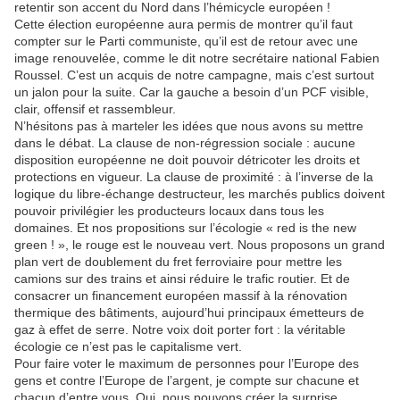
retentir son accent du Nord dans l’hémicycle européen !
Cette élection européenne aura permis de montrer qu’il faut
compter sur le Parti communiste, qu’il est de retour avec une
image renouvelée, comme le dit notre secrétaire national Fabien
Roussel. C’est un acquis de notre campagne, mais c’est surtout
un jalon pour la suite. Car la gauche a besoin d’un PCF visible,
clair, offensif et rassembleur.
N’hésitons pas à marteler les idées que nous avons su mettre
dans le débat. La clause de non-régression sociale : aucune
disposition européenne ne doit pouvoir détricoter les droits et
protections en vigueur. La clause de proximité : à l’inverse de la
logique du libre-échange destructeur, les marchés publics doivent
pouvoir privilégier les producteurs locaux dans tous les
domaines. Et nos propositions sur l’écologie « red is the new
green ! », le rouge est le nouveau vert. Nous proposons un grand
plan vert de doublement du fret ferroviaire pour mettre les
camions sur des trains et ainsi réduire le trafic routier. Et de
consacrer un financement européen massif à la rénovation
thermique des bâtiments, aujourd’hui principaux émetteurs de
gaz à effet de serre. Notre voix doit porter fort : la véritable
écologie ce n’est pas le capitalisme vert.
Pour faire voter le maximum de personnes pour l’Europe des
gens et contre l’Europe de l’argent, je compte sur chacune et
chacun d’entre vous. Oui, nous pouvons créer la surprise