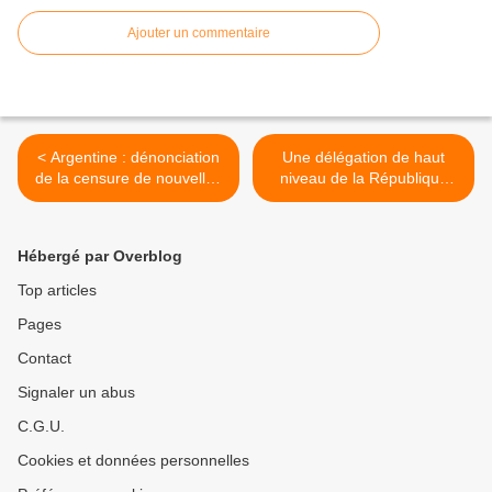
Ajouter un commentaire
< Argentine : dénonciation
Une délégation de haut
de la censure de nouvelles
niveau de la République
qui dérangent le président
Populaire Démocratique de
Macri
Corée entame une visite à
La Havane >
Hébergé par Overblog
Top articles
Pages
Contact
Signaler un abus
C.G.U.
Cookies et données personnelles