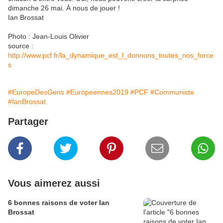
dimanche 26 mai. À nous de jouer !
Ian Brossat
Photo : Jean-Louis Olivier
source :
http://www.pcf.fr/la_dynamique_est_l_donnons_toutes_nos_force
s
#EuropeDesGens
#Europeennes2019
#PCF
#Communiste
#IanBrossat
Partager
Vous aimerez aussi
6 bonnes raisons de voter Ian
Brossat