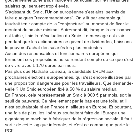
gouvernements, et à la France en particulier, sur le niveau des
salaires qui seraient trop élevés.
S’agissant du Smic, l’Union européenne s’est ainsi permis de
faire quelques "recommandations". On y lit par exemple qu’il
faudrait tenir compte de la "conjoncture" au moment de fixer le
montant du salaire minimal. Autrement dit, lorsque la croissance
est faible, finie la réévaluation du Smic. Le message est clair :
pendant que les actionnaires se gavent de dividendes, baissons
le pouvoir d’achat des salariés les plus modestes.
Aucun des responsables et fonctionnaires européens qui
formulent ces propositions ne se rendent compte de ce que c’est
de vivre avec 1 170 euros par mois.
Pas plus que Nathalie Loiseau, la candidate LREM aux
prochaines élections européennes, qui s’est encore illustrée par
une proposition dangereuse pour les travailleurs. Que demande-
t-elle ? Un Smic européen fixé à 50 % du salaire médian.
En France, cela représenterait un Smic à 900 € par mois, soit le
seuil de pauvreté. Ce nivellement par le bas est une folie, et il
n’est souhaitable ni en France ni ailleurs en Europe. Et pourtant,
une fois de plus, les libéraux souhaitent faire de l’Europe une
gigantesque machine à fabriquer de la régression sociale. Il faut
sortir de cette logique infernale, et c’est ce combat que porte le
PCF.