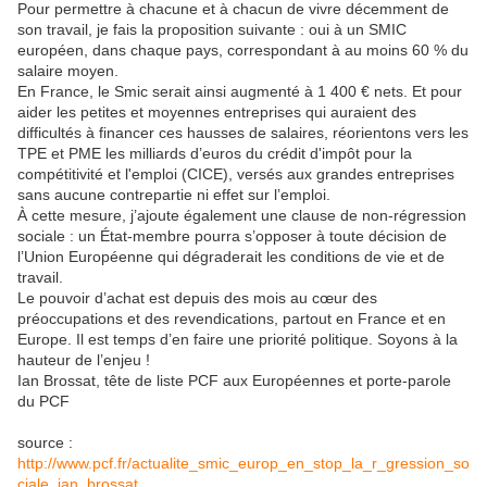
Pour permettre à chacune et à chacun de vivre décemment de
son travail, je fais la proposition suivante : oui à un SMIC
européen, dans chaque pays, correspondant à au moins 60 % du
salaire moyen.
En France, le Smic serait ainsi augmenté à 1 400 € nets. Et pour
aider les petites et moyennes entreprises qui auraient des
difficultés à financer ces hausses de salaires, réorientons vers les
TPE et PME les milliards d’euros du crédit d'impôt pour la
compétitivité et l'emploi (CICE), versés aux grandes entreprises
sans aucune contrepartie ni effet sur l’emploi.
À cette mesure, j’ajoute également une clause de non-régression
sociale : un État-membre pourra s’opposer à toute décision de
l’Union Européenne qui dégraderait les conditions de vie et de
travail.
Le pouvoir d’achat est depuis des mois au cœur des
préoccupations et des revendications, partout en France et en
Europe. Il est temps d’en faire une priorité politique. Soyons à la
hauteur de l’enjeu !
Ian Brossat, tête de liste PCF aux Européennes et porte-parole
du PCF
source :
http://www.pcf.fr/actualite_smic_europ_en_stop_la_r_gression_so
ciale_ian_brossat