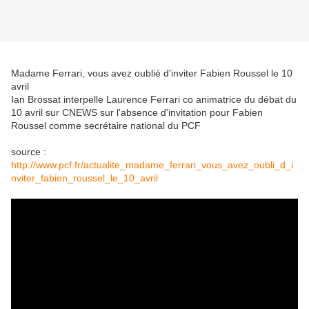
Madame Ferrari, vous avez oublié d'inviter Fabien Roussel le 10
avril
Ian Brossat interpelle Laurence Ferrari co animatrice du débat du
10 avril sur CNEWS sur l'absence d'invitation pour Fabien
Roussel comme secrétaire national du PCF
source :
http://www.pcf.fr/actualite_madame_ferrari_vous_avez_oubli_d_i
nviter_fabien_roussel_le_10_avril