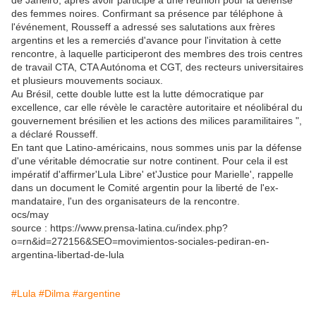
de Janeiro, après avoir participé à une réunion pour la défense
des femmes noires. Confirmant sa présence par téléphone à
l'événement, Rousseff a adressé ses salutations aux frères
argentins et les a remerciés d'avance pour l'invitation à cette
rencontre, à laquelle participeront des membres des trois centres
de travail CTA, CTA Autónoma et CGT, des recteurs universitaires
et plusieurs mouvements sociaux.
Au Brésil, cette double lutte est la lutte démocratique par
excellence, car elle révèle le caractère autoritaire et néolibéral du
gouvernement brésilien et les actions des milices paramilitaires ",
a déclaré Rousseff.
En tant que Latino-américains, nous sommes unis par la défense
d'une véritable démocratie sur notre continent. Pour cela il est
impératif d'affirmer'Lula Libre' et'Justice pour Marielle', rappelle
dans un document le Comité argentin pour la liberté de l'ex-
mandataire, l'un des organisateurs de la rencontre.
ocs/may
source : https://www.prensa-latina.cu/index.php?
o=rn&id=272156&SEO=movimientos-sociales-pediran-en-
argentina-libertad-de-lula
#Lula
#Dilma
#argentine