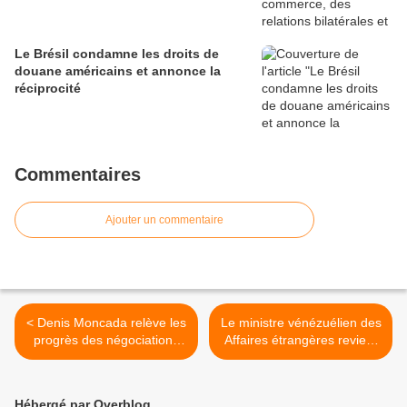
Le Brésil condamne les droits de
douane américains et annonce la
réciprocité
Commentaires
Ajouter un commentaire
< Denis Moncada relève les
Le ministre vénézuélien des
progrès des négociations
Affaires étrangères revient
entre le gouvernement et
à l'ONU pour dénoncer
l'opposition au Nicaragua
l'hostilité des États-Unis >
Hébergé par Overblog