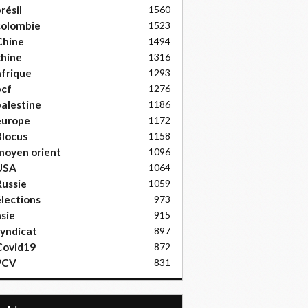
résil
1560
colombie
1523
Chine
1494
hine
1316
frique
1293
pcf
1276
alestine
1186
europe
1172
locus
1158
moyen orient
1096
USA
1064
ussie
1059
lections
973
sie
915
yndicat
897
Covid19
872
PCV
831