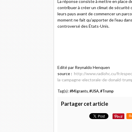
La réponse consiste à mettre en place 
contribuer à créer un climat de sécurité
leurs pays avant de commencer un parcou
moment ne fait qu'apporter de l'eau dans
controversé des États-Unis.
Edité par Reynaldo Henquen
source :
http://www.radiohc.cu/fr/espe
la-campagne-electorale-de-donald-trum
Tag(s) :
#Migrants
,
#USA
,
#Trump
Partager cet article
R