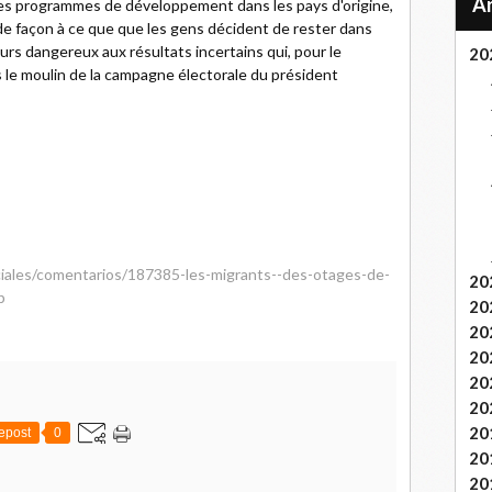
des programmes de développement dans les pays d'origine,
 de façon à ce que que les gens décident de rester dans
rs dangereux aux résultats incertains qui, pour le
20
 le moulin de la campagne électorale du président
ciales/comentarios/187385-les-migrants--des-otages-de-
20
p
20
20
20
20
20
20
epost
0
20
20