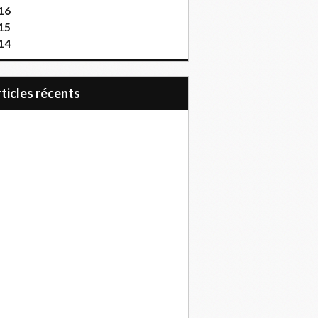
16
15
14
articles récents