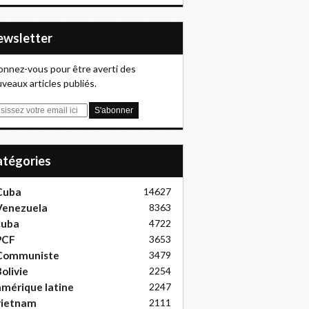
Newsletter
nnez-vous pour être averti des
veaux articles publiés.
Catégories
Cuba
14627
Venezuela
8363
cuba
4722
PCF
3653
Communiste
3479
olivie
2254
mérique latine
2247
vietnam
2111