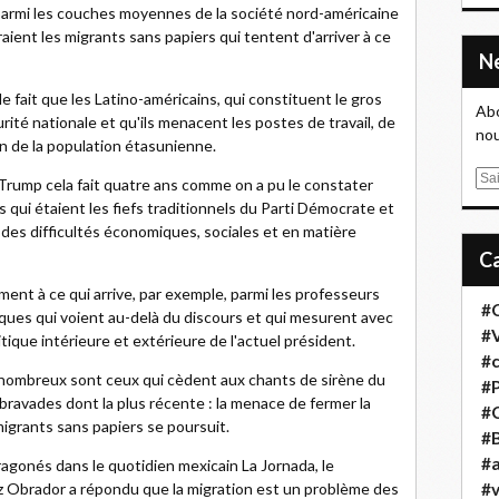
armi les couches moyennes de la société nord-américaine
ent les migrants sans papiers qui tentent d'arriver à ce
e fait que les Latino-américains, qui constituent le gros
Abo
rité nationale et qu'ils menacent les postes de travail, de
nou
n de la population étasunienne.
E
 Trump cela fait quatre ans comme on a pu le constater
m
s qui étaient les fiefs traditionnels du Parti Démocrate et
a
des difficultés économiques, sociales et en matière
i
l
ment à ce qui arrive, par exemple, parmi les professeurs
#
itiques qui voient au-delà du discours et qui mesurent avec
#
itique intérieure et extérieure de l'actuel président.
#
 nombreux sont ceux qui cèdent aux chants de sirène du
#
bravades dont la plus récente : la menace de fermer la
#
 migrants sans papiers se poursuit.
#B
#a
agonés dans le quotidien mexicain La Jornada, le
 Obrador a répondu que la migration est un problème des
#