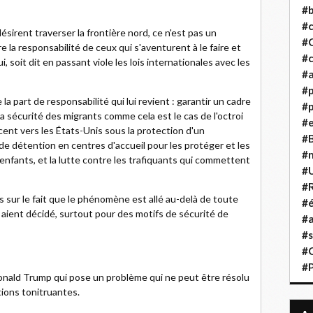
#b
#
ésirent traverser la frontière nord, ce n'est pas un
#
la responsabilité de ceux qui s'aventurent à le faire et
#c
, soit dit en passant viole les lois internationales avec les
#a
#
la part de responsabilité qui lui revient : garantir un cadre
#p
a sécurité des migrants comme cela est le cas de l'octroi
#
acent vers les États-Unis sous la protection d'un
#B
e détention en centres d'accueil pour les protéger et les
#
s enfants, et la lutte contre les trafiquants qui commettent
#
#R
 sur le fait que le phénomène est allé au-delà de toute
#é
 aient décidé, surtout pour des motifs de sécurité de
#a
#s
#
#
onald Trump qui pose un problème qui ne peut être résolu
tions tonitruantes.