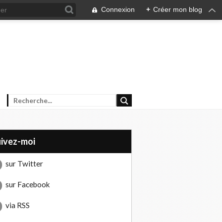
Connexion
+
Créer mon blog
uivez-moi
sur Twitter
sur Facebook
via RSS