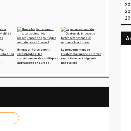
20
20
20
Via
Brimades, harcèlement,
Le gouvernement du
illa à San
catastrophes : les
Guatemala impose de fortes
conséquences des politiques
restrictions aux migrants
!
migratoires en Europe !
honduriens
ilotes d'hélicoptère au Venezuela
ame Ferrari, vous avez oublié d'inviter Fabien Roussel le 10 avril