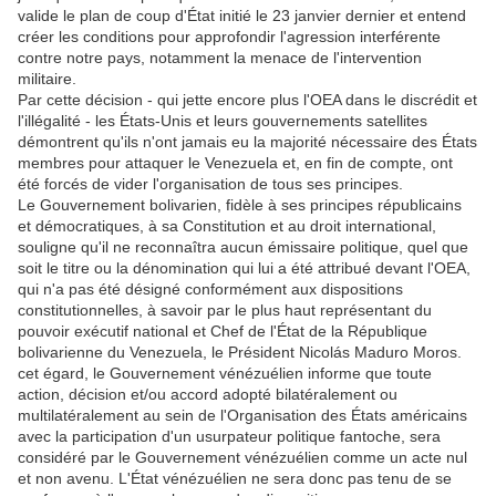
valide le plan de coup d'État initié le 23 janvier dernier et entend
créer les conditions pour approfondir l'agression interférente
contre notre pays, notamment la menace de l'intervention
militaire.
Par cette décision - qui jette encore plus l'OEA dans le discrédit et
l'illégalité - les États-Unis et leurs gouvernements satellites
démontrent qu'ils n'ont jamais eu la majorité nécessaire des États
membres pour attaquer le Venezuela et, en fin de compte, ont
été forcés de vider l'organisation de tous ses principes.
Le Gouvernement bolivarien, fidèle à ses principes républicains
et démocratiques, à sa Constitution et au droit international,
souligne qu'il ne reconnaîtra aucun émissaire politique, quel que
soit le titre ou la dénomination qui lui a été attribué devant l'OEA,
qui n'a pas été désigné conformément aux dispositions
constitutionnelles, à savoir par le plus haut représentant du
pouvoir exécutif national et Chef de l'État de la République
bolivarienne du Venezuela, le Président Nicolás Maduro Moros.
cet égard, le Gouvernement vénézuélien informe que toute
action, décision et/ou accord adopté bilatéralement ou
multilatéralement au sein de l'Organisation des États américains
avec la participation d'un usurpateur politique fantoche, sera
considéré par le Gouvernement vénézuélien comme un acte nul
et non avenu. L'État vénézuélien ne sera donc pas tenu de se