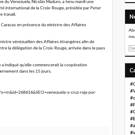
nne du Venezuela, Nicolás Maduro, a tenu mardi une
é international de la Croix-Rouge, présidée par Peter
 travail.
 à Caracas en présence du ministre des Affaires
Abo
nou
nistre vénézuélien des Affaires étrangères afin de
tre la délégation de la Croix-Rouge, arrivée dans le pays
E
m
a
e a indiqué qu'elle commencerait la coopération
i
ernement dans les 15 jours.
l
#
#
p?o=rn&id=268616&SEO=venezuela-y-cruz-roja-por-
#
#
#
#B
#a
#