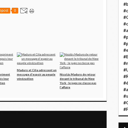
#b
#
epost
0
#
#c
#a
#
#p
#
#B
#
#
Maduro et Cilia adressent un
priment
message d'espoir au peuple
Nicolás Maduro de retour
#R
is leur
vénézuélien
devant le tribunal de New
#é
tien
York ; le juge ne classe pas
l'affaire
#a
#s
#
#
 paix avec Israël
is dévoilent leur plan d'attaque contre la monnaie vénézuélienne