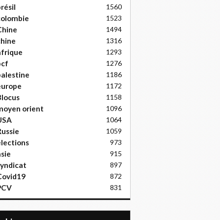
résil
1560
colombie
1523
Chine
1494
hine
1316
frique
1293
pcf
1276
alestine
1186
europe
1172
locus
1158
moyen orient
1096
USA
1064
ussie
1059
lections
973
sie
915
yndicat
897
Covid19
872
PCV
831