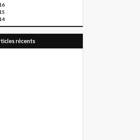
16
15
14
articles récents