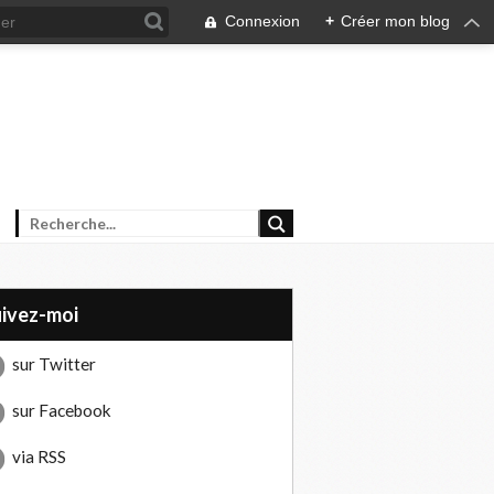
Connexion
+
Créer mon blog
uivez-moi
sur Twitter
sur Facebook
via RSS