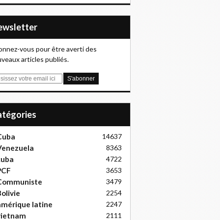
Newsletter
nnez-vous pour être averti des
veaux articles publiés.
Catégories
Cuba
14637
Venezuela
8363
cuba
4722
PCF
3653
Communiste
3479
olivie
2254
mérique latine
2247
vietnam
2111