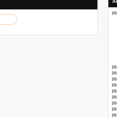
20
20
20
20
20
20
20
20
20
20