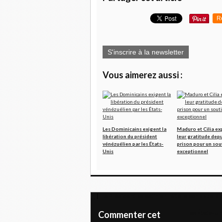
R
S'inscrire à la newsletter
Vous aimerez aussi :
Les Dominicains exigent la
Maduro et Cilia ex
libération du président
leur gratitude depu
vénézuélien par les États-
prison pour un sou
Unis
exceptionnel
Le Président palestinien réitère son appel à la
Les États-Un
Commenter cet