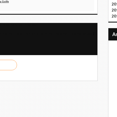
u Golfe
20
20
20
aire soutenu par l'Occident
'Etat contre sa propre charte fondatrice et contre le Venezuela