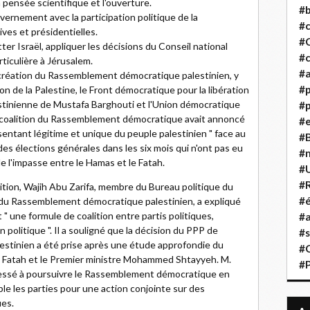
 pensée scientifique et l'ouverture.
#b
ernement avec la participation politique de la
#
ves et présidentielles.
#
ter Israël, appliquer les décisions du Conseil national
#c
ticulière à Jérusalem.
#a
la création du Rassemblement démocratique palestinien, y
#
ion de la Palestine, le Front démocratique pour la libération
alestinienne de Mustafa Barghouti et l'Union démocratique
#p
a coalition du Rassemblement démocratique avait annoncé
#
ésentant légitime et unique du peuple palestinien " face au
#B
es élections générales dans les six mois qui n'ont pas eu
#
e l'impasse entre le Hamas et le Fatah.
#
#R
lition, Wajih Abu Zarifa, membre du Bureau politique du
#é
du Rassemblement démocratique palestinien, a expliqué
une formule de coalition entre partis politiques,
#a
 politique ". Il a souligné que la décision du PPP de
#s
stinien a été prise après une étude approfondie du
#
 Fatah et le Premier ministre Mohammed Shtayyeh. M.
#
éressé à poursuivre le Rassemblement démocratique en
le les parties pour une action conjointe sur des
ues.