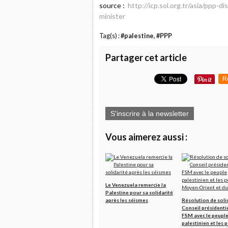
source :
http://icp.sol.org.tr/asia/ppp
minister
Tag(s) :
#palestine
,
#PPP
Partager cet article
R
S'inscrire à la newsletter
Vous aimerez aussi :
Le Venezuela remercie la
Palestine pour sa solidarité
après les séismes
Résolution de soli
Conseil présidentie
FSM avec le peupl
palestinien et les 