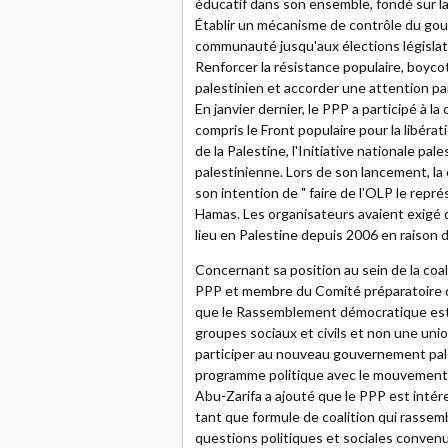
éducatif dans son ensemble, fondé sur la
Établir un mécanisme de contrôle du gouv
communauté jusqu'aux élections législati
Renforcer la résistance populaire, boycot
palestinien et accorder une attention par
En janvier dernier, le PPP a participé à 
compris le Front populaire pour la libérat
de la Palestine, l'Initiative nationale p
palestinienne. Lors de son lancement, l
son intention de " faire de l'OLP le repr
Hamas. Les organisateurs avaient exigé d
lieu en Palestine depuis 2006 en raison d
Concernant sa position au sein de la coa
PPP et membre du Comité préparatoire 
que le Rassemblement démocratique est " 
groupes sociaux et civils et non une union
participer au nouveau gouvernement pale
programme politique avec le mouvement
Abu-Zarifa a ajouté que le PPP est int
tant que formule de coalition qui rassemb
questions politiques et sociales conven