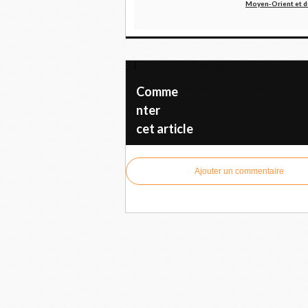
Moyen-Orient et d
Le KPU appelle à écraser le régime réactionn
Moncada : L'OEA prépare un coup d
Comme
nter
cet article
Ajouter un commentaire