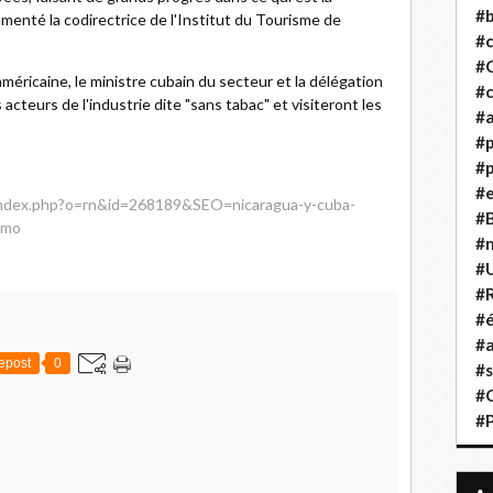
#b
menté la codirectrice de l'Institut du Tourisme de
#
#
méricaine, le ministre cubain du secteur et la délégation
#c
cteurs de l'industrie dite "sans tabac" et visiteront les
#a
#
#p
#
/index.php?o=rn&id=268189&SEO=nicaragua-y-cuba-
#B
smo
#
#
#R
#é
#a
epost
0
#s
#
#