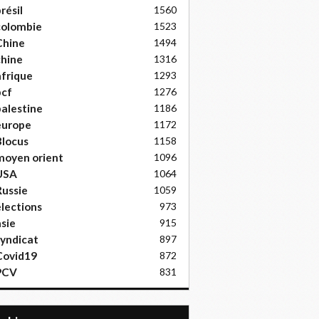
résil
1560
colombie
1523
Chine
1494
hine
1316
frique
1293
pcf
1276
alestine
1186
europe
1172
locus
1158
moyen orient
1096
USA
1064
ussie
1059
lections
973
sie
915
yndicat
897
Covid19
872
PCV
831