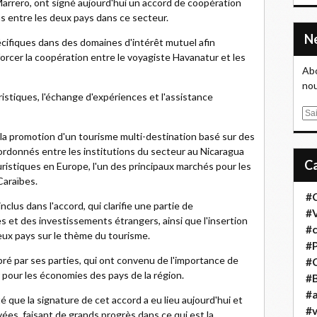
arrero, ont signé aujourd'hui un accord de coopération
ns entre les deux pays dans ce secteur.
pécifiques dans des domaines d'intérêt mutuel afin
nforcer la coopération entre le voyagiste Havanatur et les
Abo
nou
stiques, l'échange d'expériences et l'assistance
E
m
 la promotion d'un tourisme multi-destination basé sur des
a
rdonnés entre les institutions du secteur au Nicaragua
i
ristiques en Europe, l'un des principaux marchés pour les
l
Caraïbes.
#
clus dans l'accord, qui clarifie une partie de
#
res et des investissements étrangers, ainsi que l'insertion
#
eux pays sur le thème du tourisme.
#
ébré par ses parties, qui ont convenu de l'importance de
#
pour les économies des pays de la région.
#B
#a
é que la signature de cet accord a eu lieu aujourd'hui et
#
ées, faisant de grands progrès dans ce qui est la