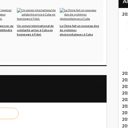
20
opposer au
Un convoi international de
La Chine fait un nouveau don
 défendre
solidarité arrive à Cuba en
de systèmes
hommage à Fidel.
photovoltaïques à Cuba
20
échoué, selon le Parti communiste chilien
20
20
ézuéliens saluent le soutien du Mexique au dialogue au Venezuela
20
20
20
20
20
20