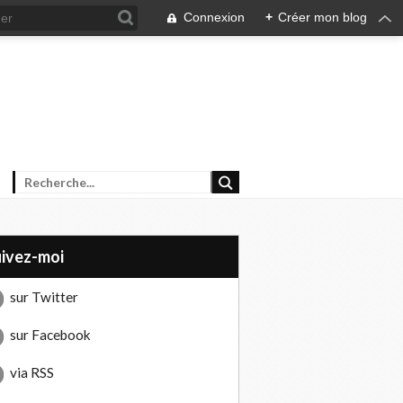
Connexion
+
Créer mon blog
uivez-moi
sur Twitter
sur Facebook
via RSS