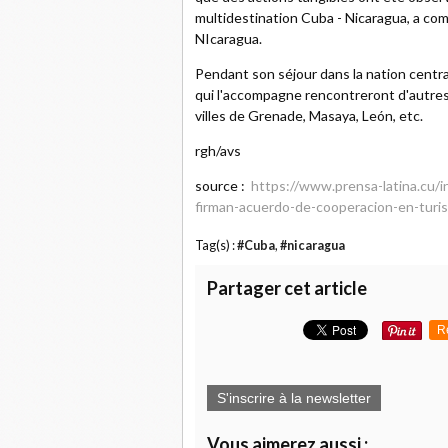
multidestination Cuba - Nicaragua, a com
NIcaragua.
Pendant son séjour dans la nation centra
qui l'accompagne rencontreront d'autres a
villes de Grenade, Masaya, León, etc.
rgh/avs
source :
https://www.prensa-latina.cu
firman-acuerdo-de-cooperacion-en-turi
Tag(s) :
#Cuba
,
#nicaragua
Partager cet article
R
S'inscrire à la newsletter
Vous aimerez aussi :