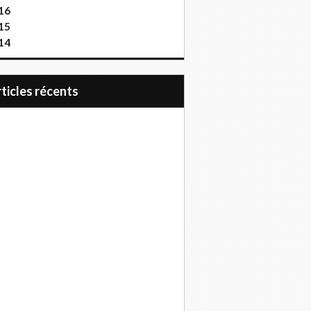
16
15
14
articles récents