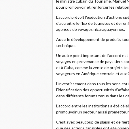
le ministre cubain du Tourisme, Manuel M
pour promouvoir et renforcer les relatio
L'accord prévoit l'exécution d'actions s
d'accroître le flux de touristes et de re
agences de voyages nicaraguayennes.
Aussi le développement de produits touri
technique.
Un autre point important de l'accord est
voyages en provenance de pays tiers coo
et à Cuba, comme la vente de projets tou
voyageurs en Amérique centrale et aux 
L'investissement dans tous les sens est in
l'identification des opportunités d'affai
dans différents forums tenus dans les d
L'accord entre les institutions a été cél
promouvoir un secteur aussi prometteur 
C'est avec beaucoup de plaisir et de fiert
que des actions tangibles ont été observ