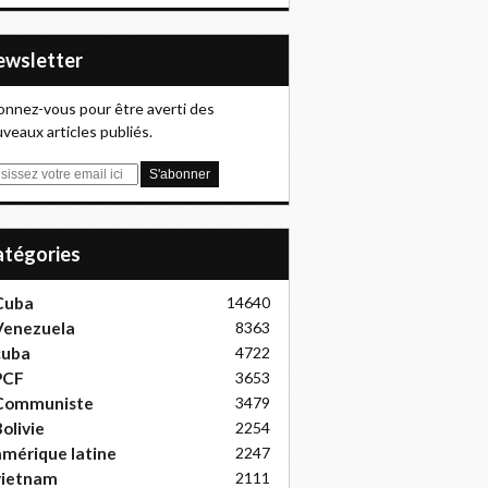
Newsletter
nnez-vous pour être averti des
veaux articles publiés.
Catégories
Cuba
14640
Venezuela
8363
cuba
4722
PCF
3653
Communiste
3479
olivie
2254
mérique latine
2247
vietnam
2111