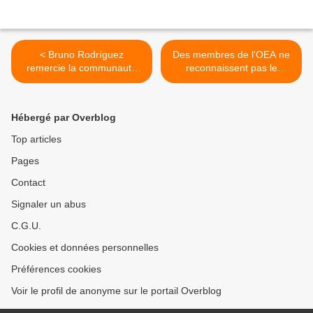
< Bruno Rodríguez
Des membres de l'OEA ne
remercie la communauté
reconnaissent pas le
internationale de son
représentant vénézuélien
soutien à Cuba
désigné par les États-Unis >
Hébergé par Overblog
Top articles
Pages
Contact
Signaler un abus
C.G.U.
Cookies et données personnelles
Préférences cookies
Voir le profil de anonyme sur le portail Overblog