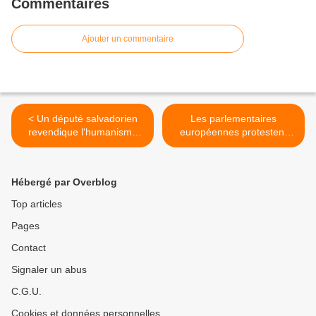
Commentaires
Ajouter un commentaire
< Un député salvadorien
Les parlementaires
revendique l'humanisme
européennes protestent
des médecins cubains
contre l'arrestation
d'Assange à Londres >
Hébergé par Overblog
Top articles
Pages
Contact
Signaler un abus
C.G.U.
Cookies et données personnelles