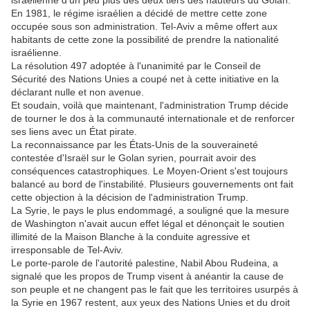
israélienne d'un peu plus des deux tiers des hauteurs du Golan.
En 1981, le régime israélien a décidé de mettre cette zone
occupée sous son administration. Tel-Aviv a même offert aux
habitants de cette zone la possibilité de prendre la nationalité
israélienne.
La résolution 497 adoptée à l'unanimité par le Conseil de
Sécurité des Nations Unies a coupé net à cette initiative en la
déclarant nulle et non avenue.
Et soudain, voilà que maintenant, l'administration Trump décide
de tourner le dos à la communauté internationale et de renforcer
ses liens avec un État pirate.
La reconnaissance par les États-Unis de la souveraineté
contestée d'Israël sur le Golan syrien, pourrait avoir des
conséquences catastrophiques. Le Moyen-Orient s'est toujours
balancé au bord de l'instabilité. Plusieurs gouvernements ont fait
cette objection à la décision de l'administration Trump.
La Syrie, le pays le plus endommagé, a souligné que la mesure
de Washington n'avait aucun effet légal et dénonçait le soutien
illimité de la Maison Blanche à la conduite agressive et
irresponsable de Tel-Aviv.
Le porte-parole de l'autorité palestine, Nabil Abou Rudeina, a
signalé que les propos de Trump visent à anéantir la cause de
son peuple et ne changent pas le fait que les territoires usurpés à
la Syrie en 1967 restent, aux yeux des Nations Unies et du droit