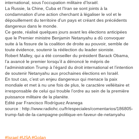
international, sous l'occupation militaire d'Israël.
La Russie, la Chine, Cuba et l'Iran se sont joints à la
condamnation d'une action cherchant à légaliser le vol et le
dépouillement du territoire d'un pays et créant des précédents
dangereux dans le monde.
Ce geste, réalisé quelques jours avant les élections anticipées
que le Premier ministre Benjamin Netanyahu a dû convoquer
suite à la fissure de la coalition de droite au pouvoir, semble de
toute évidence, soutenir la réélection du leader sioniste.
Robert Malley, qui a été conseiller du président Barack Obama,
l’a avancé le premier lorsqu’il a dénoncé le mépris de
l’administration Trump à l’égard du droit international et l’intention
de soutenir Netanyahu aux prochaines élections en Israël.
En tout cas, c’est un enjeu dangereux qui menace la paix
mondiale et met à nu une fois de plus, le caractère velléitaire et
irresponsable de celui qui trouble l’ordre au sein de la première
puissance militaire de la planète.
Edité par Francisco Rodríguez Aranega
source : http://www.radiohc.cu/fr/especiales/comentarios/186805-
trump-fait-de-la-campagne-politique-en-faveur-de-netanyahu
#Israel
#USA
#Golan