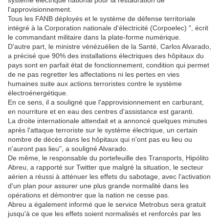
système électrique national pour la restauration de
l'approvisionnement.
Tous les FANB déployés et le système de défense territoriale
intégré à la Corporation nationale d'électricité (Corpoelec) ", écrit
le commandant militaire dans la plate-forme numérique.
D'autre part, le ministre vénézuélien de la Santé, Carlos Alvarado,
a précisé que 90% des installations électriques des hôpitaux du
pays sont en parfait état de fonctionnement, condition qui permet
de ne pas regretter les affectations ni les pertes en vies
humaines suite aux actions terroristes contre le système
électroénergétique.
En ce sens, il a souligné que l'approvisionnement en carburant,
en nourriture et en eau des centres d'assistance est garanti.
La droite internationale attendait et a annoncé quelques minutes
après l'attaque terroriste sur le système électrique, un certain
nombre de décès dans les hôpitaux qui n'ont pas eu lieu ou
n'auront pas lieu", a souligné Alvarado.
De même, le responsable du portefeuille des Transports, Hipólito
Abreu, a rapporté sur Twitter que malgré la situation, le secteur
aérien a réussi à atténuer les effets du sabotage, avec l'activation
d'un plan pour assurer une plus grande normalité dans les
opérations et démontrer que la nation ne cesse pas.
Abreu a également informé que le service Metrobus sera gratuit
jusqu'à ce que les effets soient normalisés et renforcés par les