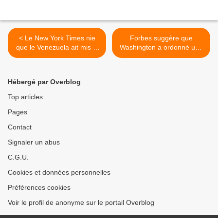
< Le New York Times nie
Forbes suggère que
que le Venezuela ait mis le
Washington a ordonné une
feu à un convoi humanitaire
cyber-attaque contre le
Venezuela >
Hébergé par Overblog
Top articles
Pages
Contact
Signaler un abus
C.G.U.
Cookies et données personnelles
Préférences cookies
Voir le profil de anonyme sur le portail Overblog