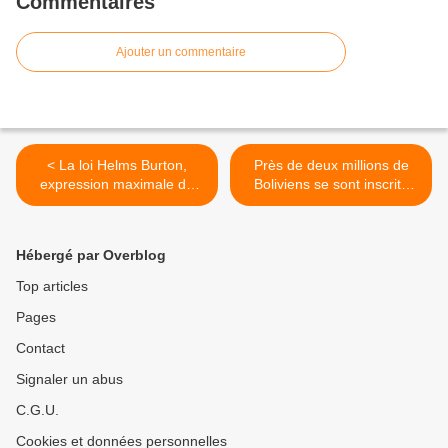
Commentaires
Ajouter un commentaire
< La loi Helms Burton,
Près de deux millions de
expression maximale du
Boliviens se sont inscrits
blocus américain contre
auprès du système unifié
Cuba
de santé >
Hébergé par Overblog
Top articles
Pages
Contact
Signaler un abus
C.G.U.
Cookies et données personnelles