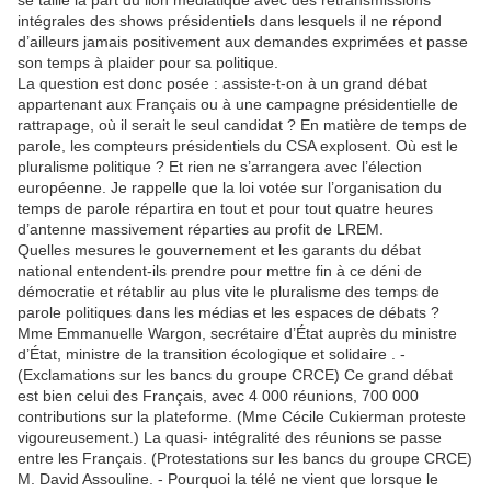
se taille la part du lion médiatique avec des retransmissions
intégrales des shows présidentiels dans lesquels il ne répond
d’ailleurs jamais positivement aux demandes exprimées et passe
son temps à plaider pour sa politique.
La question est donc posée : assiste-t-on à un grand débat
appartenant aux Français ou à une campagne présidentielle de
rattrapage, où il serait le seul candidat ? En matière de temps de
parole, les compteurs présidentiels du CSA explosent. Où est le
pluralisme politique ? Et rien ne s’arrangera avec l’élection
européenne. Je rappelle que la loi votée sur l’organisation du
temps de parole répartira en tout et pour tout quatre heures
d’antenne massivement réparties au profit de LREM.
Quelles mesures le gouvernement et les garants du débat
national entendent-ils prendre pour mettre fin à ce déni de
démocratie et rétablir au plus vite le pluralisme des temps de
parole politiques dans les médias et les espaces de débats ?
Mme Emmanuelle Wargon, secrétaire d’État auprès du ministre
d’État, ministre de la transition écologique et solidaire . -
(Exclamations sur les bancs du groupe CRCE) Ce grand débat
est bien celui des Français, avec 4 000 réunions, 700 000
contributions sur la plateforme. (Mme Cécile Cukierman proteste
vigoureusement.) La quasi- intégralité des réunions se passe
entre les Français. (Protestations sur les bancs du groupe CRCE)
M. David Assouline. - Pourquoi la télé ne vient que lorsque le