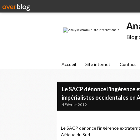
An
Blog 
Accueil
Site internet
Contact
Le SACP dénonce l'ingérence e
impérialistes occidentales en 
4 Février 2019
Le SACP dénonce l'ingérence extraterrit
Afrique du Sud