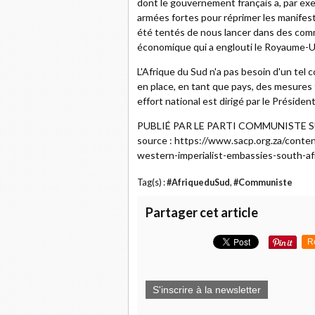
dont le gouvernement français a, par ex
armées fortes pour réprimer les manifest
été tentés de nous lancer dans des comm
économique qui a englouti le Royaume-Uni
L'Afrique du Sud n'a pas besoin d'un t
en place, en tant que pays, des mesures 
effort national est dirigé par le Préside
PUBLIÉ PAR LE PARTI COMMUNISTE S
source : https://www.sacp.org.za/conten
western-imperialist-embassies-south-af
Tag(s) :
#AfriqueduSud
,
#Communiste
Partager cet article
R
S'inscrire à la newsletter