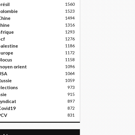
résil
1560
colombie
1523
Chine
1494
hine
1316
frique
1293
pcf
1276
alestine
1186
europe
1172
locus
1158
moyen orient
1096
USA
1064
ussie
1059
lections
973
sie
915
yndicat
897
Covid19
872
PCV
831