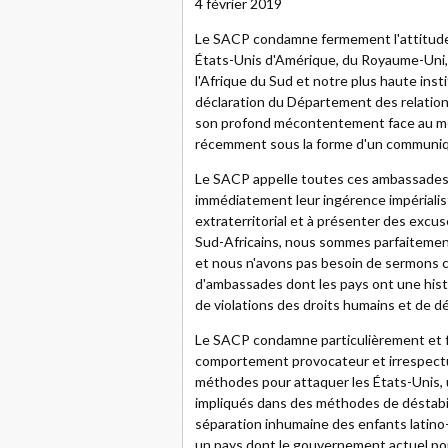
4 février 2019
Le SACP condamne fermement l'attitude
États-Unis d'Amérique, du Royaume-Uni, 
l'Afrique du Sud et notre plus haute insti
déclaration du Département des relations
son profond mécontentement face au m
récemment sous la forme d'un communiqué
Le SACP appelle toutes ces ambassades, 
immédiatement leur ingérence impérialist
extraterritorial et à présenter des excus
Sud-Africains, nous sommes parfaitement
et nous n'avons pas besoin de sermons c
d'ambassades dont les pays ont une hist
de violations des droits humains et de dé
Le SACP condamne particulièrement et 
comportement provocateur et irrespectue
méthodes pour attaquer les États-Unis,
impliqués dans des méthodes de déstabili
séparation inhumaine des enfants latino
un pays dont le gouvernement actuel pou