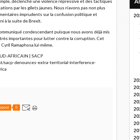
emple, déclenché une violence répressive et des tactiques
ations par les gilets jaunes. Nous n'avons pas non plus
entaires imprudents sur la confusion politique et
20
 à la suite de Brexit.
el communiqué condescendant puisque nous avons déjà mis
très importantes pour lutter contre la corruption. Cet
nt Cyril Ramaphosa lui-même.
UD-AFRICAIN | SACP
t/sacp-denounces-extra-territorial-interference-
rica
20
20
20
20
epost
0
20
20
20
20
20