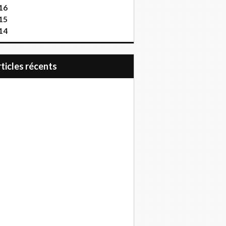
16
15
14
articles récents