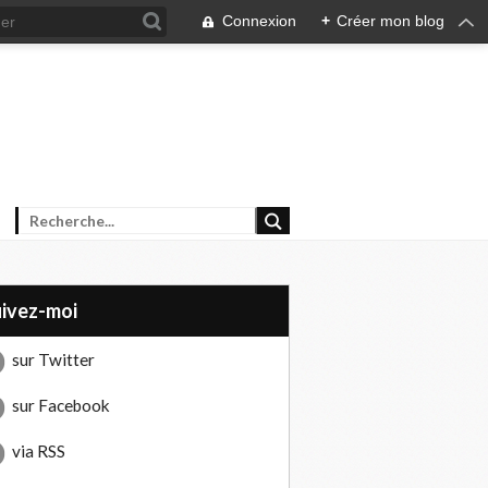
Connexion
+
Créer mon blog
uivez-moi
sur Twitter
sur Facebook
via RSS