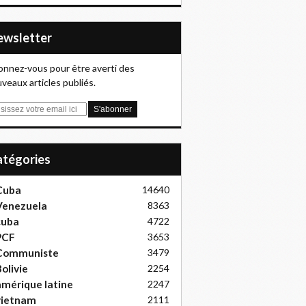
Newsletter
nnez-vous pour être averti des
veaux articles publiés.
Catégories
Cuba
14640
Venezuela
8363
cuba
4722
PCF
3653
Communiste
3479
olivie
2254
mérique latine
2247
vietnam
2111