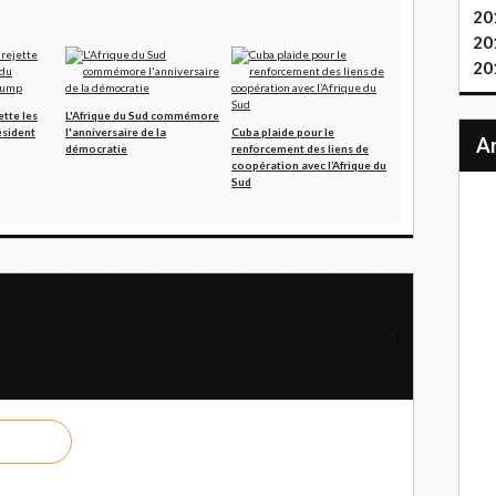
20
20
20
ette les
L'Afrique du Sud commémore
ésident
l'anniversaire de la
Cuba plaide pour le
démocratie
renforcement des liens de
coopération avec l’Afrique du
Sud
 de la réduction par le Canada de son personnel diplomatique à La
s'inclinent devant la mémoire de Josette Audin (Fabien Roussel)