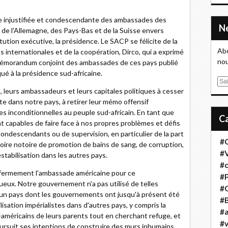
 injustifiée et condescendante des ambassades des
de l'Allemagne, des Pays-Bas et de la Suisse envers
tution exécutive, la présidence. Le SACP se félicite de la
Abo
 internationales et de la coopération, Dirco, qui a exprimé
nou
émorandum conjoint des ambassades de ces pays publié
 à la présidence sud-africaine.
E
leurs ambassadeurs et leurs capitales politiques à cesser
m
e dans notre pays, à retirer leur mémo offensif
a
es inconditionnelles au peuple sud-africain. En tant que
i
 capables de faire face à nos propres problèmes et défis
l
ondescendants ou de supervision, en particulier de la part
#
oire notoire de promotion de bains de sang, de corruption,
#
stabilisation dans les autres pays.
#
fermement l'ambassade américaine pour ce
#
ux. Notre gouvernement n'a pas utilisé de telles
#
 un pays dont les gouvernements ont jusqu'à présent été
#B
sation impérialistes dans d'autres pays, y compris la
#a
-américains de leurs parents tout en cherchant refuge, et
#
rsuit ses intentions de construire des murs inhumains