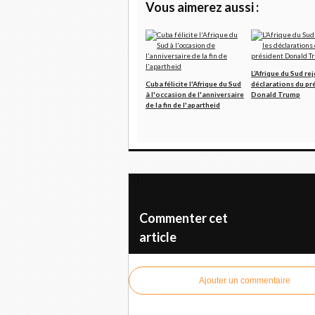
Vous aimerez aussi :
L’Afrique du Sud rej
Cuba félicite l'Afrique du Sud
déclarations du pr
à l'occasion de l'anniversaire
Donald Trump
de la fin de l'apartheid
Cuba réaffirme le caractère incompréhensible
Havane.
Les communistes 
Commenter cet
article
Ajouter un commentaire