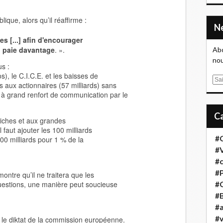
ique, alors qu’il réaffirme :
s [...] afin d'encourager
il paie davantage
. ».
Abo
nou
us :
os), le C.I.C.E. et les baisses de
E
s aux actionnaires (57 milliards) sans
m
 à grand renfort de communication par le
a
i
riches et aux grandes
l
 faut ajouter les 100 milliards
#
200 milliards pour 1 % de la
#
#
#
montre qu’il ne traitera que les
 questions, une manière peut soucieuse
#
#B
#a
#
r le diktat de la commission européenne.