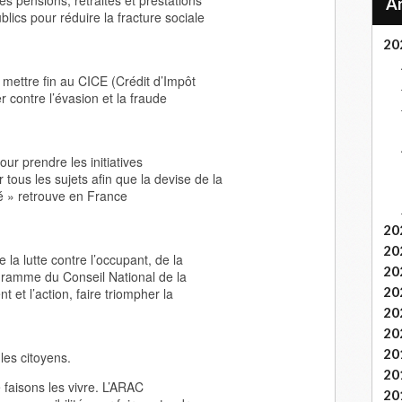
s pensions, retraites et prestations
lics pour réduire la fracture sociale
20
e mettre fin au CICE (Crédit d’Impôt
er contre l’évasion et la fraude
our prendre les initiatives
tous les sujets afin que la devise de la
té » retrouve en France
20
20
 la lutte contre l’occupant, de la
20
gramme du Conseil National de la
20
 et l’action, faire triompher la
20
20
20
les citoyens.
20
 faisons les vivre. L’ARAC
20