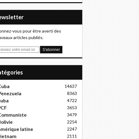
Newsletter
nnez-vous pour être averti des
veaux articles publiés.
Catégories
Cuba
14637
Venezuela
8363
cuba
4722
PCF
3653
Communiste
3479
olivie
2254
mérique latine
2247
vietnam
2111