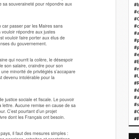
te sa souveraineté pour répondre aux
#b
#
#
m car passer par les Maires sans
#c
 vouloir répondre aux justes
#a
st vouloir faire porter aux élus de
#
ponses du gouvernement.
#p
#
ine qui nourrit la colère, le désespoir
#B
de son salaire, craindre pour son
#
 une minorité de privilégiés s’accapare
#
 est devenu intolérable pour la
#R
#é
#a
justice sociale et fiscale. Le pouvoir
#s
 lettre. Aucune remise en cause de sa
jour. C’est pourtant d’un projet
#
ivre dont les Français ont besoin.
#
pays, il faut des mesures simples :