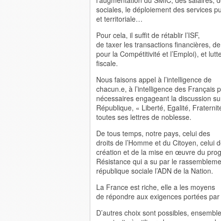
l’augmentation du SMIC, des salaires, de
sociales, le déploiement des services pub
et territoriale…
Pour cela, il suffit de rétablir l’ISF,
de taxer les transactions financières, d
pour la Compétitivité et l’Emploi), et lutt
fiscale.
Nous faisons appel à l’intelligence de
chacun.e, à l’intelligence des Français p
nécessaires engageant la discussion sur 
République, « Liberté, Egalité, Fraterni
toutes ses lettres de noblesse.
De tous temps, notre pays, celui des
droits de l’Homme et du Citoyen, celui de
création et de la mise en œuvre du pro
Résistance qui a su par le rassemblement
république sociale l’ADN de la Nation.
La France est riche, elle a les moyens
de répondre aux exigences portées par 
D’autres choix sont possibles, ensemble