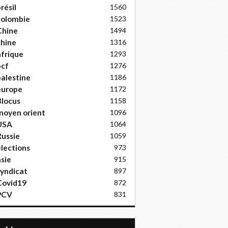
résil
1560
colombie
1523
Chine
1494
hine
1316
frique
1293
pcf
1276
alestine
1186
europe
1172
locus
1158
moyen orient
1096
USA
1064
ussie
1059
lections
973
sie
915
yndicat
897
Covid19
872
PCV
831