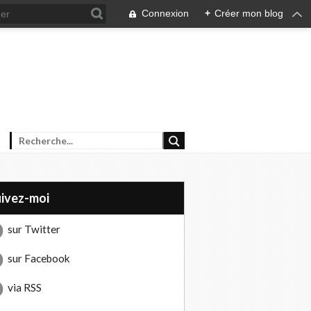
Connexion
+
Créer mon blog
uivez-moi
sur Twitter
sur Facebook
via RSS