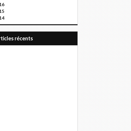
16
15
14
articles récents