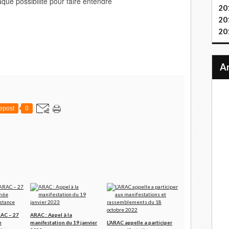
aque possibilité pour faire entendre
20
20
20
epost
0
RAC – 27
ARAC : Appel à la
e
manifestation du 19 janvier
L’ARAC appelle a participer