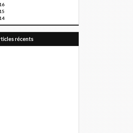
16
15
14
articles récents