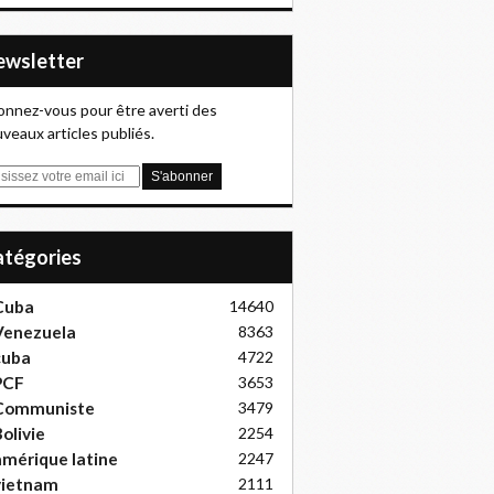
Newsletter
nnez-vous pour être averti des
veaux articles publiés.
Catégories
Cuba
14640
Venezuela
8363
cuba
4722
PCF
3653
Communiste
3479
olivie
2254
mérique latine
2247
vietnam
2111