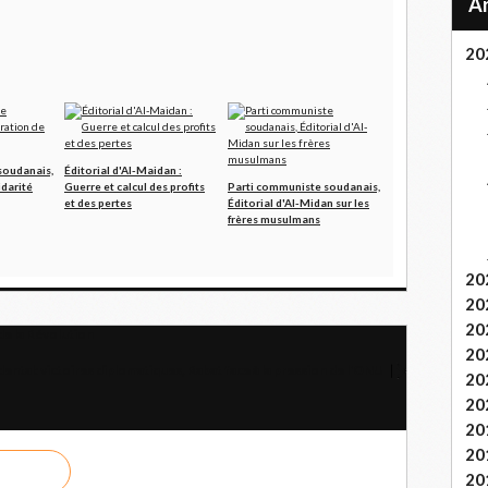
20
soudanais,
Éditorial d'Al-Maidan :
idarité
Guerre et calcul des profits
Parti communiste soudanais,
et des pertes
Éditorial d'Al-Midan sur les
frères musulmans
20
20
20
de la Révolution
20
ental: victoires diplomatiques, Rabat face à la pression de l'ONU
20
20
20
20
20