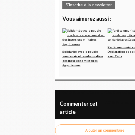
S'inscrire à la newsletter
Vous aimerez aussi :
Parti communiste 
Solidarité avec le peuple
Déclaration de sol
soudanais et condamnation
avec Cuba
des incursions militaires
égyptiennes
En 2019, continuité de l'unité à Cuba autour 
2018/Sahara occid
Commenter cet
article
Ajouter un commentaire