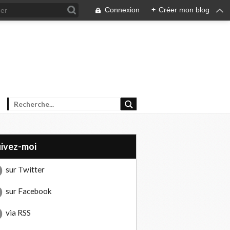
Connexion
+
Créer mon blog
uivez-moi
sur Twitter
sur Facebook
via RSS