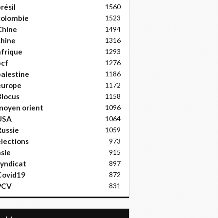
résil
1560
colombie
1523
Chine
1494
hine
1316
frique
1293
pcf
1276
alestine
1186
europe
1172
locus
1158
moyen orient
1096
USA
1064
ussie
1059
lections
973
sie
915
yndicat
897
Covid19
872
PCV
831