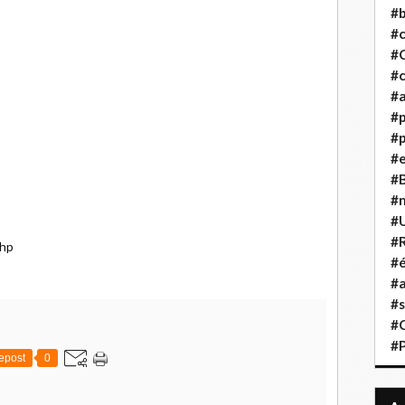
#b
#
#
#c
#a
#
#p
#
#B
#
#
#R
php
#é
#a
#s
#
#
epost
0