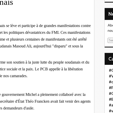
nais
Abo
ais se lève et participe à de grandes manifestations contre
nou
 et les politiques dévastatrices du FMI. Ces manifestations
ime et plusieurs centaines de manifestants ont été arrêté
E
m
danais Masoud Ali, aujourd'hui "disparu" et sous la
a
i
l
e son soutien à la juste lutte du peuple soudanais et du
tice sociale et la paix. Le PCB appelle à la libération
#
 de nos camarades.
#
#
#
#
e gouvernement Michel a pleinement collaboré avec la
#B
secrétaire d'État Théo Francken avait fait venir des agents
#a
des demandeurs d'asile.
#