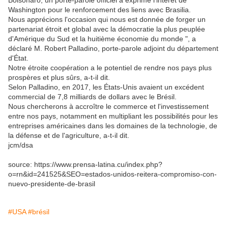
Bolsonaro, un porte-parole officiel a exprimé l'intérêt de
Washington pour le renforcement des liens avec Brasilia.
Nous apprécions l'occasion qui nous est donnée de forger un
partenariat étroit et global avec la démocratie la plus peuplée
d'Amérique du Sud et la huitième économie du monde ", a
déclaré M. Robert Palladino, porte-parole adjoint du département
d'État.
Notre étroite coopération a le potentiel de rendre nos pays plus
prospères et plus sûrs, a-t-il dit.
Selon Palladino, en 2017, les États-Unis avaient un excédent
commercial de 7,8 milliards de dollars avec le Brésil.
Nous chercherons à accroître le commerce et l'investissement
entre nos pays, notamment en multipliant les possibilités pour les
entreprises américaines dans les domaines de la technologie, de
la défense et de l'agriculture, a-t-il dit.
jcm/dsa
source: https://www.prensa-latina.cu/index.php?
o=rn&id=241525&SEO=estados-unidos-reitera-compromiso-con-
nuevo-presidente-de-brasil
#USA
#brésil