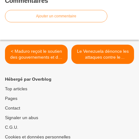
Commentaires
Ajouter un commentaire
< Maduro reçoit le soutien
Le Venezuela dénonce les
des gouvernements et des
attaques contre le
mouvements sociaux du
personnel diplomatique au
monde entier
Pérou >
Hébergé par Overblog
Top articles
Pages
Contact
Signaler un abus
C.G.U.
Cookies et données personnelles