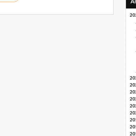
20
20
20
20
20
20
20
20
20
20