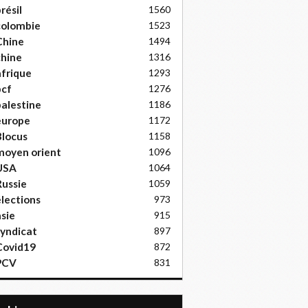
résil
1560
colombie
1523
Chine
1494
hine
1316
frique
1293
pcf
1276
alestine
1186
europe
1172
locus
1158
moyen orient
1096
USA
1064
ussie
1059
lections
973
sie
915
yndicat
897
Covid19
872
PCV
831