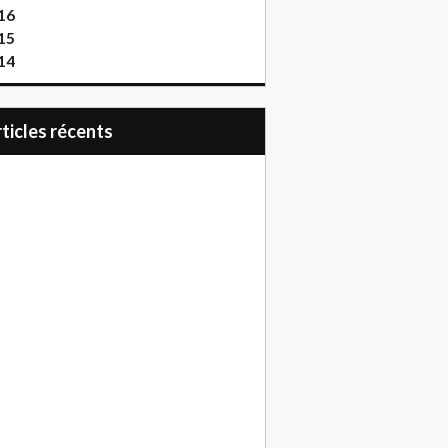
16
15
14
articles récents