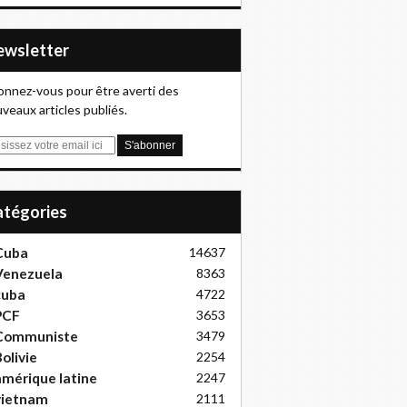
Newsletter
nnez-vous pour être averti des
veaux articles publiés.
Catégories
Cuba
14637
Venezuela
8363
cuba
4722
PCF
3653
Communiste
3479
olivie
2254
mérique latine
2247
vietnam
2111