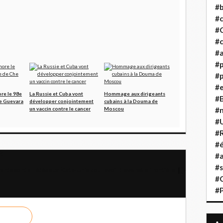
#b
#
#
#c
#a
#
#p
#
e le 98e
La Russie et Cuba vont
Hommage aux dirigeants
#B
he Guevara
développer conjointement
cubains à la Douma de
un vaccin contre le cancer
Moscou
#
#
#R
#é
it
#a
#s
rants sont arrêtés aux États-Unis pour avoir traversé la frontière
#
#