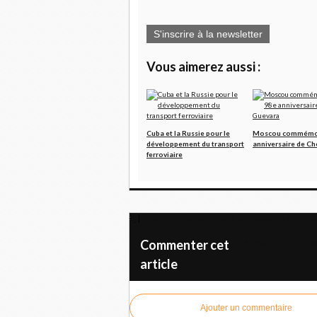
S'inscrire à la newsletter
Vous aimerez aussi :
Cuba et la Russie pour le
Moscou commémor
développement du transport
anniversaire de C
ferroviaire
Irlande, une pierre dans la chaussure du Brex
Plus de 51 mille immig
Commenter cet
article
Ajouter un commentaire