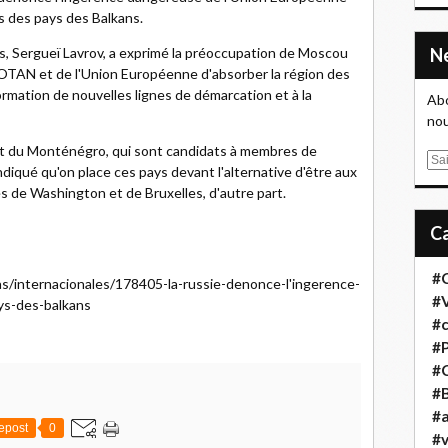
es des pays des Balkans.
es, Sergueï Lavrov, a exprimé la préoccupation de Moscou
'OTAN et de l'Union Européenne d'absorber la région des
 formation de nouvelles lignes de démarcation et à la
Abo
nou
 et du Monténégro, qui sont candidats à membres de
E
indiqué qu'on place ces pays devant l'alternative d'être aux
m
s de Washington et de Bruxelles, d'autre part.
a
i
l
#
ias/internacionales/178405-la-russie-denonce-l'ingerence-
#
ays-des-balkans
#
#
#
#B
#a
epost
0
#