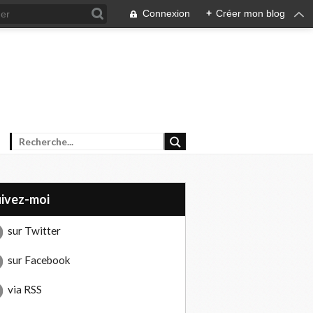
Connexion
+
Créer mon blog
uivez-moi
sur Twitter
sur Facebook
via RSS