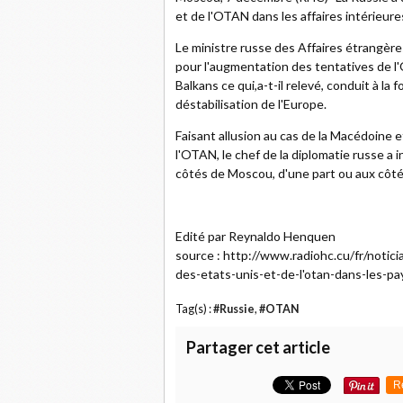
et de l'OTAN dans les affaires intérieur
Le ministre russe des Affaires étrangèr
pour l'augmentation des tentatives de l
Balkans ce qui,a-t-il relevé, conduit à la
déstabilisation de l'Europe.
Faisant allusion au cas de la Macédoine
l'OTAN, le chef de la diplomatie russe a 
côtés de Moscou, d'une part ou aux côté
Edité par Reynaldo Henquen
source : http://www.radiohc.cu/fr/notic
des-etats-unis-et-de-l'otan-dans-les-p
Tag(s) :
#Russie
,
#OTAN
Partager cet article
R