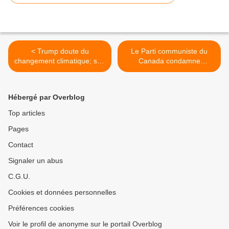
< Trump doute du
Le Parti communiste du
changement climatique; son
Canada condamne
propre gouvernement le
l'assassinat récent de deux
dément
paysans membres du Parti
communiste du Venezuela
Hébergé par Overblog
(PCV). >
Top articles
Pages
Contact
Signaler un abus
C.G.U.
Cookies et données personnelles
Préférences cookies
Voir le profil de anonyme sur le portail Overblog