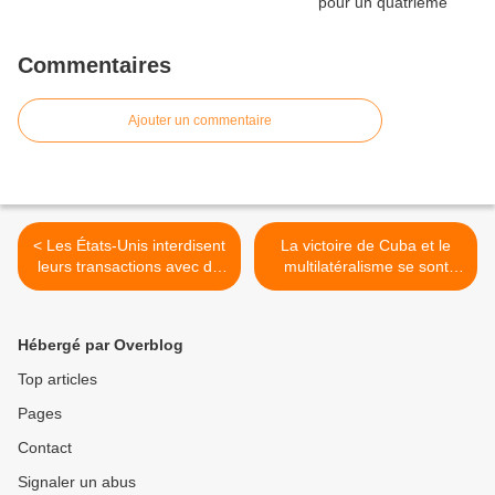
Commentaires
Ajouter un commentaire
< Les États-Unis interdisent
La victoire de Cuba et le
leurs transactions avec de
multilatéralisme se sont
nouvelles entités cubaines
imposés à l'ONU >
Hébergé par Overblog
Top articles
Pages
Contact
Signaler un abus