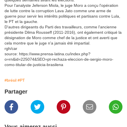
quelques semaines avant les élections.
Pour l'analyste Jeferson Miola, le juge Moro a conçu l'opération
de lutte contre la corruption Lava Jato comme une arme de
guerre pour servir les intérêts politiques et partisans contre Lula,
le PT et la gauche.
D'autres dirigeants du Parti des travailleurs, comme l'ancienne
présidente Dilma Rousseff (2011-2016), ont également critiqué la
désignation de Moro comme chef de la justice et ont averti que
cela montre que le juge n'a jamais été impartial.
rgh/car
source: https://www.prensa-latina.cu/index.php?
o=rn&id=225074&SEO=pt-rechaza-eleccion-de-sergio-moro-
como-titular-de-justicia-brasilena
#brésil
#PT
Partager
Vous aimerez aussi