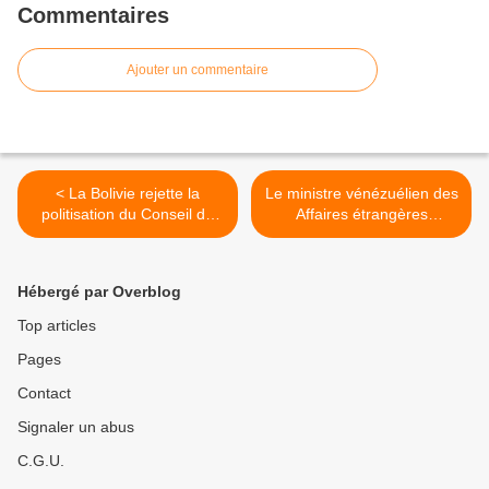
Commentaires
Ajouter un commentaire
< La Bolivie rejette la
Le ministre vénézuélien des
politisation du Conseil de
Affaires étrangères
sécurité
dénonce les agressions
contre la nation à l'ONU >
Hébergé par Overblog
Top articles
Pages
Contact
Signaler un abus
C.G.U.