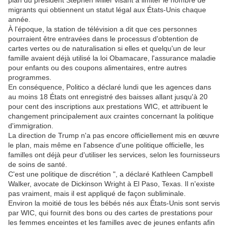
plan du président Stephen Miller visant à limiter le nombre de
migrants qui obtiennent un statut légal aux États-Unis chaque
année.
À l'époque, la station de télévision a dit que ces personnes
pourraient être entravées dans le processus d'obtention de
cartes vertes ou de naturalisation si elles et quelqu'un de leur
famille avaient déjà utilisé la loi Obamacare, l'assurance maladie
pour enfants ou des coupons alimentaires, entre autres
programmes.
En conséquence, Politico a déclaré lundi que les agences dans
au moins 18 États ont enregistré des baisses allant jusqu'à 20
pour cent des inscriptions aux prestations WIC, et attribuent le
changement principalement aux craintes concernant la politique
d'immigration.
La direction de Trump n'a pas encore officiellement mis en œuvre
le plan, mais même en l'absence d'une politique officielle, les
familles ont déjà peur d'utiliser les services, selon les fournisseurs
de soins de santé.
C'est une politique de discrétion ", a déclaré Kathleen Campbell
Walker, avocate de Dickinson Wright à El Paso, Texas. Il n'existe
pas vraiment, mais il est appliqué de façon subliminale.
Environ la moitié de tous les bébés nés aux États-Unis sont servis
par WIC, qui fournit des bons ou des cartes de prestations pour
les femmes enceintes et les familles avec de jeunes enfants afin