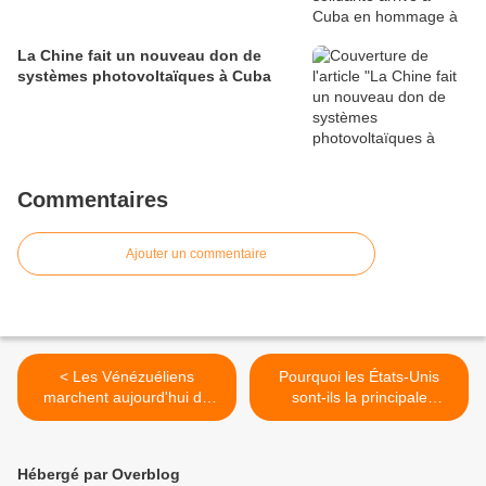
La Chine fait un nouveau don de
systèmes photovoltaïques à Cuba
Commentaires
Ajouter un commentaire
< Les Vénézuéliens
Pourquoi les États-Unis
marchent aujourd'hui de
sont-ils la principale
façon massive pour
menace qui empêche
appuyer les mesures et les
l’Amérique latine et la
actions économiques du
Caraïbe d’être une Zone de
Hébergé par Overblog
gouvernement
paix ? >