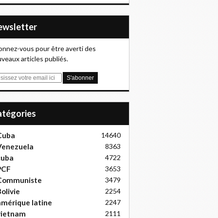
Newsletter
nnez-vous pour être averti des
veaux articles publiés.
Catégories
Cuba
14640
Venezuela
8363
cuba
4722
PCF
3653
Communiste
3479
olivie
2254
mérique latine
2247
vietnam
2111