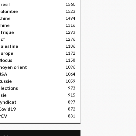
résil
1560
colombie
1523
Chine
1494
hine
1316
frique
1293
pcf
1276
alestine
1186
europe
1172
locus
1158
moyen orient
1096
USA
1064
ussie
1059
lections
973
sie
915
yndicat
897
Covid19
872
PCV
831