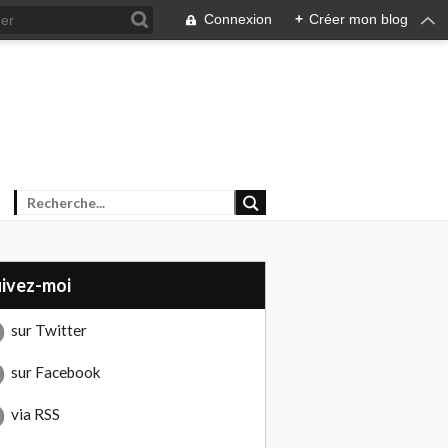
Connexion
+
Créer mon blog
uivez-moi
sur Twitter
sur Facebook
via RSS