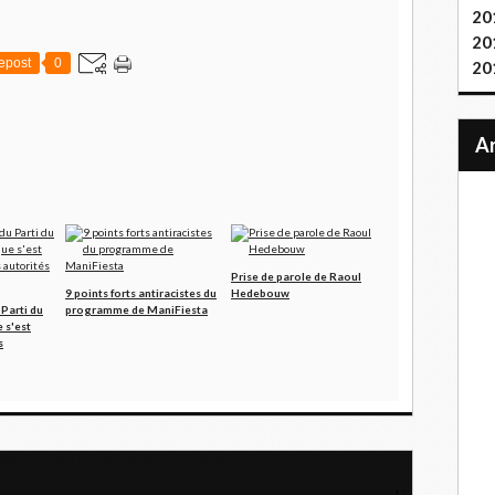
20
20
epost
0
20
Prise de parole de Raoul
9 points forts antiracistes du
Hedebouw
Parti du
programme de ManiFiesta
 s'est
s
ssemblement citoyen le 23 juin prochain