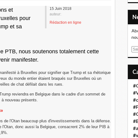
15 Juin 2018
ons et
auteur:
uxelles pour
Rédaction en ligne
ump et sa
Abo
nou
E
 PTB, nous soutenons totalement cette
m
venir manifester.
a
i
manifesté à Bruxelles pour signifier que Trump et sa rhétorique
l
yeux du monde entier étaient braqués sur Bruxelles où un
illes de chat défilait dans les rues.
#
#
ld Trump reviendra en Belgique dans le cadre d'un sommet de
#
i à nouveau présents.
#
 »
#
#B
iés de l'Otan beaucoup plus d'investissements dans la défense.
e l'Otan, donc aussi la Belgique, consacrent 2% de leur PIB à
#a
0,9%.
#