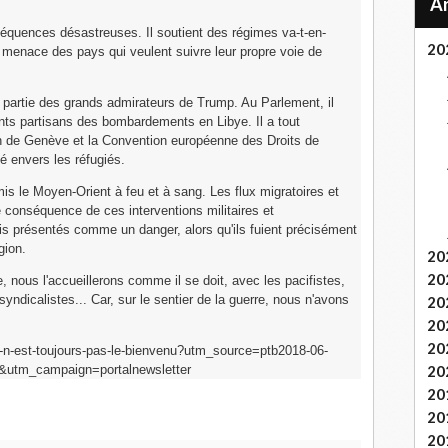
équences désastreuses. Il soutient des régimes va-t-en-
20
 menace des pays qui veulent suivre leur propre voie de
 partie des grands admirateurs de Trump. Au Parlement, il
nts partisans des bombardements en Libye. Il a tout
 de Genève et la Convention européenne des Droits de
té envers les réfugiés.
s le Moyen-Orient à feu et à sang. Les flux migratoires et
e conséquence de ces interventions militaires et
is présentés comme un danger, alors qu'ils fuient précisément
gion.
20
20
 nous l'accueillerons comme il se doit, avec les pacifistes,
 syndicalistes... Car, sur le sentier de la guerre, nous n'avons
20
20
20
rump-n-est-toujours-pas-le-bienvenu?utm_source=ptb2018-06-
utm_campaign=portalnewsletter
20
20
20
20