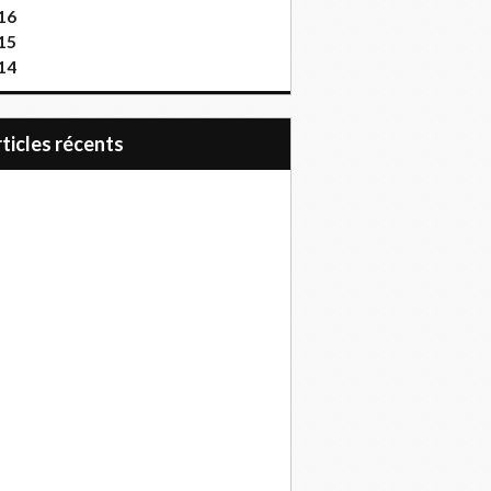
16
15
14
articles récents