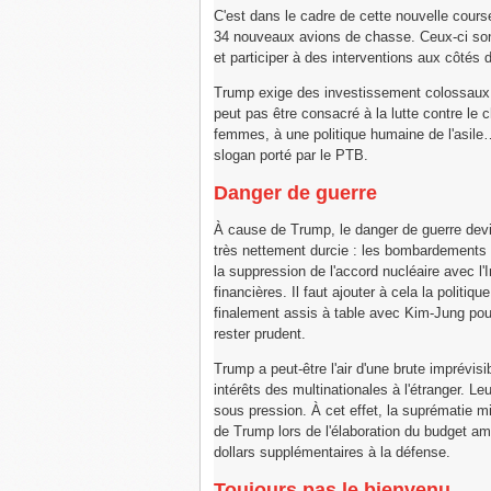
C'est dans le cadre de cette nouvelle course
34 nouveaux avions de chasse. Ceux-ci sont
et participer à des interventions aux côtés 
Trump exige des investissement colossaux – 
peut pas être consacré à la lutte contre le 
femmes, à une politique humaine de l'asile
slogan porté par le PTB.
Danger de guerre
À cause de Trump, le danger de guerre devie
très nettement durcie : les bombardements 
la suppression de l'accord nucléaire avec l'
financières. Il faut ajouter à cela la polit
finalement assis à table avec Kim-Jung pour
rester prudent.
Trump a peut-être l'air d'une brute imprévisib
intérêts des multinationales à l'étranger. 
sous pression. À cet effet, la suprématie mi
de Trump lors de l'élaboration du budget am
dollars supplémentaires à la défense.
Toujours pas le bienvenu