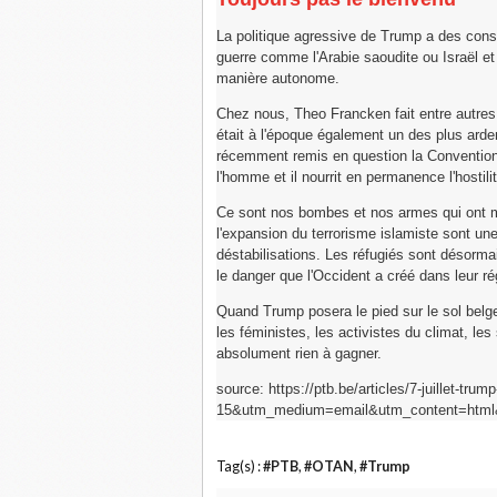
La politique agressive de Trump a des cons
guerre comme l'Arabie saoudite ou Israël et
manière autonome.
Chez nous, Theo Francken fait entre autres
était à l'époque également un des plus arde
récemment remis en question la Convention
l'homme et il nourrit en permanence l'hostili
Ce sont nos bombes et nos armes qui ont mi
l'expansion du terrorisme islamiste sont un
déstabilisations. Les réfugiés sont désorma
le danger que l'Occident a créé dans leur ré
Quand Trump posera le pied sur le sol belge,
les féministes, les activistes du climat, les
absolument rien à gagner.
source: https://ptb.be/articles/7-juillet-t
15&utm_medium=email&utm_content=html&
Tag(s) :
#PTB
,
#OTAN
,
#Trump