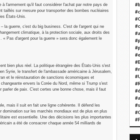
#b
 à l'armement qu'il faut considérer l'achat par notre pays de
 taillés sur mesure pour transporter des bombes nucléaires
#
des États-Unis.
#
#c
la guerre, c'est du big business. C'est de l'argent qui ne
changement climatique, à la protection sociale, aux droits des
#a
… « Pas d'argent pour la guerre » sera donc également le
#
#p
#
#B
nt bien plus réel. La politique étrangère des États-Unis s'est
#
en Syrie, le transfert de l'ambassade américaine à Jérusalem,
#
Iran et le réinstauration de sanctions économiques et
#R
ique changeante envers la Corée du Nord, même si Trump s'est
 parler de paix. C'est certes une bonne chose, mais il faut
#é
#a
#s
le, mais il suit en fait une ligne cohérente. Il défend les
Leur domination sur les marchés mondiaux est de plus en plus
#
litaire est essentielle. Une des décisions les plus importantes
#
éricain a été de consacrer chaque année 54 milliards de