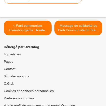
< Parti communiste
Message de solidarité du
luxembourgeois : Arrêtez
Parti Communiste du Brésil
les bellicistes ! Pour une
- PCdoB au Comité central
politique de paix active !
du Parti communiste
d'Ukraine >
Hébergé par Overblog
Top articles
Pages
Contact
Signaler un abus
C.G.U.
Cookies et données personnelles
Préférences cookies
Voir le profil de anonyme sur le portail Overblog