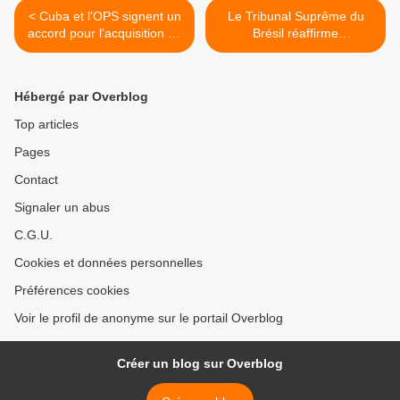
< Cuba et l'OPS signent un
Le Tribunal Suprême du
accord pour l'acquisition de
Brésil réaffirme
médicaments à des prix
l'incompétence du juge
abordables
Moro pour juger Lula >
Hébergé par Overblog
Top articles
Pages
Contact
Signaler un abus
C.G.U.
Cookies et données personnelles
Préférences cookies
Voir le profil de anonyme sur le portail Overblog
Créer un blog sur Overblog