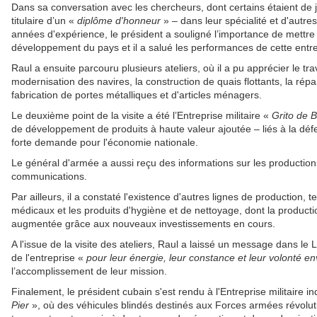
Dans sa conversation avec les chercheurs, dont certains étaient de
titulaire d’un «
diplôme d'honneur
» – dans leur spécialité et d'aut
années d'expérience, le président a souligné l’importance de mettre
développement du pays et il a salué les performances de cette entre
Raul a ensuite parcouru plusieurs ateliers, où il a pu apprécier le t
modernisation des navires, la construction de quais flottants, la répa
fabrication de portes métalliques et d'articles ménagers.
Le deuxième point de la visite a été l’Entreprise militaire «
Grito de B
de développement de produits à haute valeur ajoutée – liés à la déf
forte demande pour l'économie nationale.
Le général d'armée a aussi reçu des informations sur les productions
communications.
Par ailleurs, il a constaté l'existence d'autres lignes de production, 
médicaux et les produits d'hygiène et de nettoyage, dont la product
augmentée grâce aux nouveaux investissements en cours.
A l'issue de la visite des ateliers, Raul a laissé un message dans le Liv
de l'entreprise «
pour leur énergie, leur constance et leur volonté en
l’accomplissement de leur mission.
Finalement, le président cubain s'est rendu à l'Entreprise militaire in
Pier
», où des véhicules blindés destinés aux Forces armées révolut