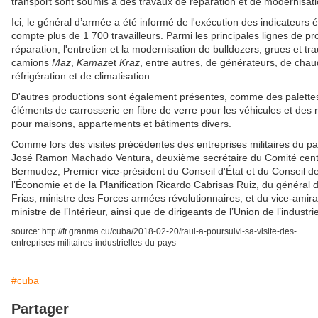
transport sont soumis à des travaux de réparation et de modernisati
Ici, le général d’armée a été informé de l'exécution des indicateurs 
compte plus de 1 700 travailleurs. Parmi les principales lignes de pro
réparation, l'entretien et la modernisation de bulldozers, grues et tr
camions
Maz
,
Kamaz
et
Kraz
, entre autres, de générateurs, de cha
réfrigération et de climatisation.
D'autres productions sont également présentes, comme des palettes
éléments de carrosserie en fibre de verre pour les véhicules et des
pour maisons, appartements et bâtiments divers.
Comme lors des visites précédentes des entreprises militaires du p
José Ramon Machado Ventura, deuxième secrétaire du Comité centra
Bermudez, Premier vice-président du Conseil d'État et du Conseil de
l’Économie et de la Planification Ricardo Cabrisas Ruiz, du général
Frias, ministre des Forces armées révolutionnaires, et du vice-amira
ministre de l’Intérieur, ainsi que de dirigeants de l’Union de l’industrie
source: http://fr.granma.cu/cuba/2018-02-20/raul-a-poursuivi-sa-visite-des-
entreprises-militaires-industrielles-du-pays
#cuba
Partager