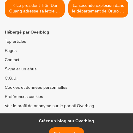
< Le président Trân Dai
La seconde explosion dans
Quang adresse sa lettre de
le département de Oruro en
vœux 2018
Bolivie s'avère être un
attentat >
Hébergé par Overblog
Top articles
Pages
Contact
Signaler un abus
C.G.U.
Cookies et données personnelles
Préférences cookies
Voir le profil de anonyme sur le portail Overblog
Créer un blog sur Overblog