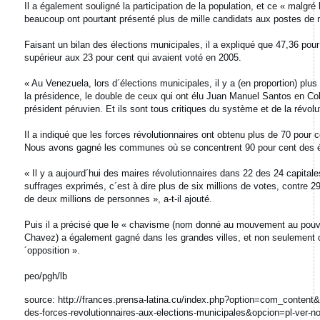
Il a également souligné la participation de la population, et ce « malgré 
beaucoup ont pourtant présenté plus de mille candidats aux postes de 
Faisant un bilan des élections municipales, il a expliqué que 47,36 pour 
supérieur aux 23 pour cent qui avaient voté en 2005.
« Au Venezuela, lors d´élections municipales, il y a (en proportion) pl
la présidence, le double de ceux qui ont élu Juan Manuel Santos en Colom
président péruvien. Et ils sont tous critiques du système et de la révolu
Il a indiqué que les forces révolutionnaires ont obtenu plus de 70 pour 
Nous avons gagné les communes où se concentrent 90 pour cent des élec
« Il y a aujourd´hui des maires révolutionnaires dans 22 des 24 capita
suffrages exprimés, c´est à dire plus de six millions de votes, contre 2
de deux millions de personnes », a-t-il ajouté.
Puis il a précisé que le « chavisme (nom donné au mouvement au pouvo
Chavez) a également gagné dans les grandes villes, et non seulement 
´opposition ».
peo/pgh/lb
source: http://frances.prensa-latina.cu/index.php?option=com_content&
des-forces-revolutionnaires-aux-elections-municipales&opcion=pl-ver-