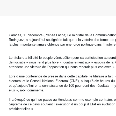
Caracas, 11 décembre (Prensa Latina) Le ministre de la Communication 
Rodriguez, a aujourd´hui souligné le fait que « la victoire des forces 
la plus importante jamais obtenue par une force politique dans l´histoi
Le titulaire a félicité le peuple vénézuélien pour sa participation au scr
démocratie « nous rend plus libre », contrairement aux « espoirs de la
attendent une victoire de l´opposition qui nous rendrait plus esclaves ».
Lors d´une conférence de presse dans cette capitale, le titulaire a fait 
électoral et le Conseil National Électoral (CNE), puisqu´à dix heures du
et qu´aujourd´hui on a connaissance de 100 pour cent des résultats. Il
élus », a-t-il commenté.
Il a évoqué ce qu´il se passe au Honduras comme exemple contraire, où «
Suprême de ce pays soutient l´exécution d´un coup d´État en évolution
présidentielles ».