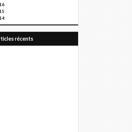
16
15
14
articles récents