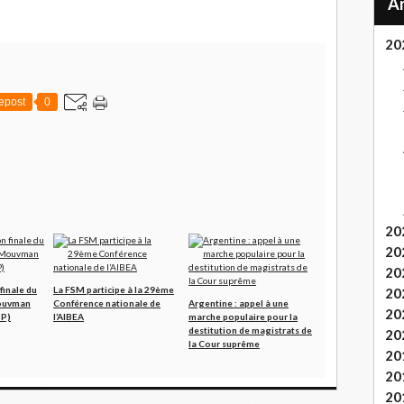
20
epost
0
20
20
20
 finale du
La FSM participe à la 29ème
20
ouvman
Conférence nationale de
Argentine : appel à une
20
PP)
l’AIBEA
marche populaire pour la
destitution de magistrats de
20
la Cour suprême
20
20
20