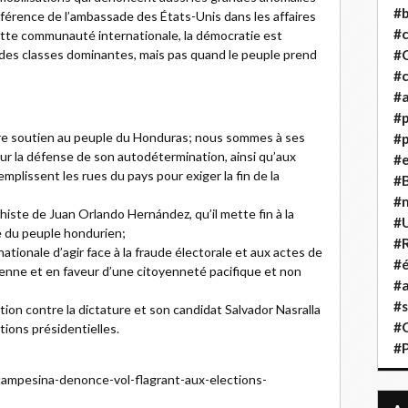
#b
férence de l’ambassade des États-Unis dans les affaires
#
tte communauté internationale, la démocratie est
s des classes dominantes, mais pas quand le peuple prend
#
#c
#a
#
tre soutien au peuple du Honduras; nous sommes à ses
#p
our la défense de son autodétermination, ainsi qu’aux
#
plissent les rues du pays pour exiger la fin de la
#B
#
te de Juan Orlando Hernández, qu’il mette fin à la
#
té du peuple hondurien;
#R
onale d’agir face à la fraude électorale et aux actes de
#é
rienne et en faveur d’une citoyenneté pacifique et non
#a
#s
tion contre la dictature et son candidat Salvador Nasralla
#
ions présidentielles.
#
-campesina-denonce-vol-flagrant-aux-elections-