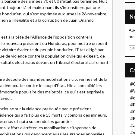
e la barbarie des années 70 et 80 n’était pas terminée. Huit
ont toujours là et maintenant ils s’intensifient par une
le hondurien, qui s’est exprimée aux urnes le 26 novembre,
on à l’illégalité et à la corruption de Juan Orlando
Abo
nou
 est à la tête de l’Alliance de l’opposition contre la
en le nouveau président du Honduras, pour mettre un point
E
e victoire évidente du peuple hondurien, l’État dirigé par
m
 de violence contre la population civile qui exigeait, de
a
ésultats électoraux devant un tribunal électoral clairement
i
l
ature découle des grandes mobilisations citoyennes et de la
#
la démocratie contre le coup d’État. Elle a consolidé les
#
émocratie populaire des majorités, ce qui s’est exprimée
#
faveur.
#
cieuse sur la violence pratiquée par le président
#
olence qui a fait plus de 13 morts, y compris des mineurs,
#B
 détenus et qui a suspendu les garanties
#a
ans l’effort d’arrêter les mobilisations citoyennes de
#
mobilisations qui dénoncent aussi les grandes anomalies