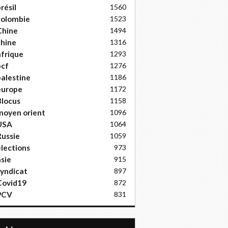
résil
1560
colombie
1523
Chine
1494
hine
1316
frique
1293
pcf
1276
alestine
1186
europe
1172
locus
1158
moyen orient
1096
USA
1064
ussie
1059
lections
973
sie
915
yndicat
897
Covid19
872
PCV
831