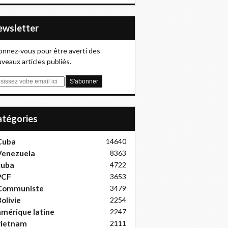
Newsletter
nnez-vous pour être averti des
veaux articles publiés.
Catégories
Cuba
14640
Venezuela
8363
cuba
4722
PCF
3653
Communiste
3479
olivie
2254
mérique latine
2247
vietnam
2111