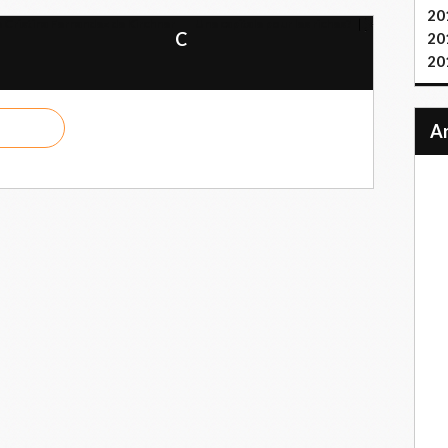
20
e Cristina Fernandez de Kirchner
Une capitale pour les riches?
C
20
20