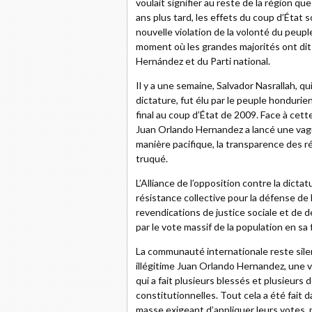
voulait signifier au reste de la région qu
ans plus tard, les effets du coup d’État s
nouvelle violation de la volonté du peup
moment où les grandes majorités ont dit n
Hernández et du Parti national.
Il y a une semaine, Salvador Nasrallah, qui
dictature, fut élu par le peuple honduri
final au coup d’État de 2009. Face à cett
Juan Orlando Hernandez a lancé une vague
manière pacifique, la transparence des r
truqué.
L’Alliance de l’opposition contre la dict
résistance collective pour la défense de 
revendications de justice sociale et de d
par le vote massif de la population en sa 
La communauté internationale reste silen
illégitime Juan Orlando Hernandez, une vi
qui a fait plusieurs blessés et plusieurs
constitutionnelles. Tout cela a été fait d
masse exigeant d’appliquer leurs votes, 