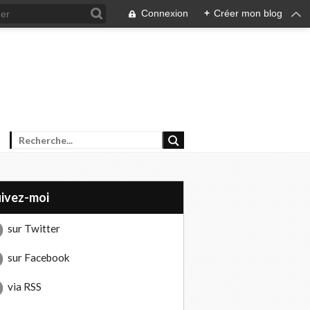
Connexion
+
Créer mon blog
uivez-moi
sur Twitter
sur Facebook
via RSS