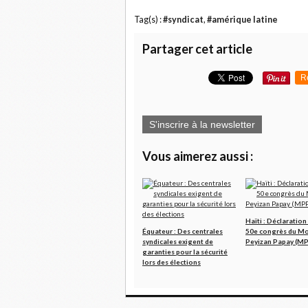
Tag(s) :
#syndicat
,
#amérique latine
Partager cet article
R
S'inscrire à la newsletter
Vous aimerez aussi :
Haïti : Déclaration
Équateur : Des centrales
50e congrès du M
syndicales exigent de
Peyizan Papay (M
garanties pour la sécurité
lors des élections