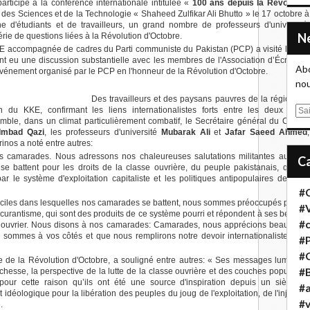
rticipé à la conférence internationale intitulée «
100 ans depuis la Révolution
itut des Sciences et de la Technologie « Shaheed Zulfikar Ali Bhutto » le 17 octobre à
ne d'étudiants et de travailleurs, un grand nombre de professeurs d'université,
série de questions liées à la Révolution d'Octobre.
KE accompagnée de cadres du Parti communiste du Pakistan (PCP) a visité la ville
nt eu une discussion substantielle avec les membres de l'Association d’Écrivains
Abo
 l'événement organisé par le PCP en l'honneur de la Révolution d'Octobre.
nou
Des travailleurs et des paysans pauvres de la région ont
 du KKE, confirmant les liens internationalistes forts entre les deux partis
E
ble, dans un climat particulièrement combatif, le Secrétaire général du Comité
m
Imbad Qazi
, les professeurs d'université
Mubarak Ali
et
Jafar Saeed Ahmed
,
a
arinos a noté entre autres:
i
nos camarades. Nous adressons nos chaleureuses salutations militantes au Parti
se battent pour les droits de la classe ouvrière, du peuple pakistanais, qui est
l
 le système d'exploitation capitaliste et les politiques antipopulaires de leurs
#
iciles dans lesquelles nos camarades se battent, nous sommes préoccupés par les
#
bscurantisme, qui sont des produits de ce système pourri et répondent à ses besoins
#
 ouvrier. Nous disons à nos camarades: Camarades, nous apprécions beaucoup
 sommes à vos côtés et que nous remplirons notre devoir internationaliste avec
#
#
ire de la Révolution d'Octobre, a souligné entre autres: « Ses messages lumineux
#B
richesse, la perspective de la lutte de la classe ouvrière et des couches populaires
pour cette raison qu’ils ont été une source d'inspiration depuis un siècle et
#a
t idéologique pour la libération des peuples du joug de l'exploitation, de l'injustice
#
.