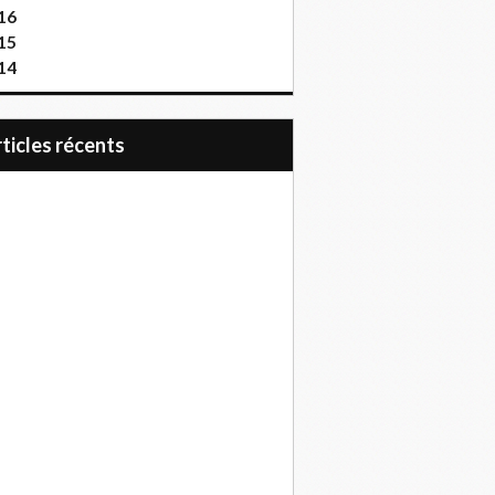
16
15
14
articles récents