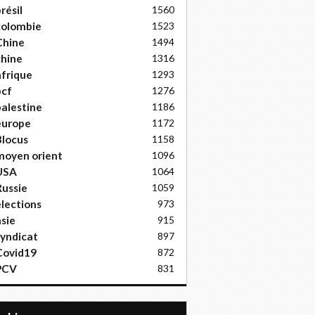
résil
1560
colombie
1523
Chine
1494
hine
1316
frique
1293
pcf
1276
alestine
1186
europe
1172
locus
1158
moyen orient
1096
USA
1064
ussie
1059
lections
973
sie
915
yndicat
897
Covid19
872
PCV
831