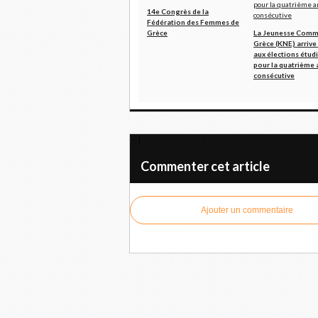
14e Congrès de la
Fédération des Femmes de
Grèce
La Jeunesse Comm
Grèce (KNE) arrive
aux élections étud
pour la quatrième
consécutive
Le congrès de la Colombie analyse aujourd'hui
Commenter cet article
Ajouter un commentaire