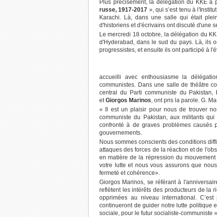
Plus précisément, la délégation du KKE a pa
russe, 1917-2017
», qui s’est tenu à l'Inst
Karachi. Là, dans une salle qui était plei
d'historiens et d'écrivains ont discuté d'une 
Le mercredi 18 octobre, la délégation du K
d'Hyderabad, dans le sud du pays. Là, ils o
progressistes, et ensuite ils ont participé à
accueilli avec enthousiasme la délégation
communistes. Dans une salle de théâtre com
central du Parti communiste du Pakistan,
et
Giorgos Marinos
, ont pris la parole. G. M
« Il est un plaisir pour nous de trouver 
communiste du Pakistan, aux militants qui 
confronté à de graves problèmes causés par
gouvernements.
Nous sommes conscients des conditions diff
attaques des forces de la réaction et de l'o
en matière de la répression du mouvement
votre lutte et nous vous assurons que nous
fermeté et cohérence».
Giorgos Marinos, se référant à l'anniversa
reflètent les intérêts des producteurs de la 
opprimées au niveau international. C’est 
continueront de guider notre lutte politique e
sociale, pour le futur socialiste-communiste »