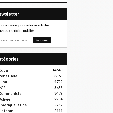
Newsletter
nnez-vous pour être averti des
veaux articles publiés.
Catégories
Cuba
14643
Venezuela
8363
cuba
4722
PCF
3653
Communiste
3479
olivie
2254
mérique latine
2247
vietnam
2111