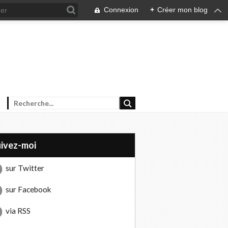
Connexion
+
Créer mon blog
uivez-moi
sur Twitter
sur Facebook
via RSS