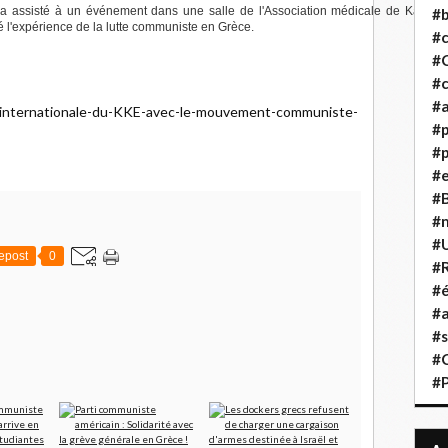
 a assisté à un événement dans une salle de l'Association médicale de Karachi
#b
éré l'expérience de la lutte communiste en Grèce.
#
#
#c
#a
rite-internationale-du-KKE-avec-le-mouvement-communiste-
#
#p
#
#B
#
#
epost
0
#R
#é
#a
#s
#
#