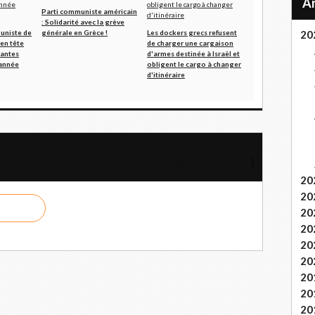
Parti communiste américain
: Solidarité avec la grève
uniste de
générale en Grèce !
Les dockers grecs refusent
20
 en tête
de charger une cargaison
iantes
d'armes destinée à Israël et
 année
obligent le cargo à changer
d'itinéraire
 l'application de l'accord de paix
Le monde avec Cuba contre le blocus
20
20
20
20
20
20
20
20
20