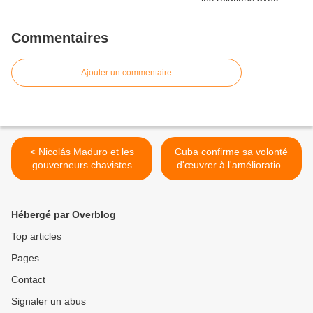
Commentaires
Ajouter un commentaire
< Nicolás Maduro et les
Cuba confirme sa volonté
gouverneurs chavistes
d'œuvrer à l'amélioration
élaboreront un plan de
des relations avec les USA
développement du
>
Venezuela
Hébergé par Overblog
Top articles
Pages
Contact
Signaler un abus